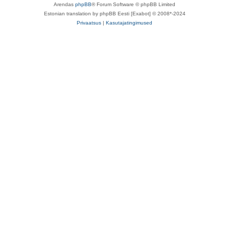
Arendas
phpBB
® Forum Software © phpBB Limited
Estonian translation by phpBB Eesti [Exabot] © 2008*-2024
Privaatsus
|
Kasutajatingimused