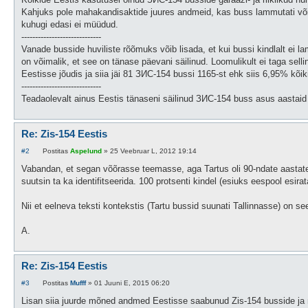
Kahjuks pole mahakandisaktide juures andmeid, kas buss lammutati või 
kuhugi edasi ei müüdud.
-----------------------------
Vanade busside huviliste rõõmuks võib lisada, et kui bussi kindlalt ei l
on võimalik, et see on tänase päevani säilinud. Loomulikult ei taga sel
Eestisse jõudis ja siia jäi 81 ЗИС-154 bussi 1165-st ehk siis 6,95% kõ
-----------------------------
Teadaolevalt ainus Eestis tänaseni säilinud ЗИС-154 buss asus aastaid K
Re: Zis-154 Eestis
P
#2
Postitas
Aspelund
»
25 Veebruar L, 2012 19:14
o
s
Vabandan, et segan võõrasse teemasse, aga Tartus oli 90-ndate aastate 
t
suutsin ta ka identifitseerida. 100 protsenti kindel (esiuks eespool esirat
i
t
u
Nii et eelneva teksti kontekstis (Tartu bussid suunati Tallinnasse) on se
s
A.
Re: Zis-154 Eestis
P
#3
Postitas
Mufff
»
01 Juuni E, 2015 06:20
o
s
Lisan siia juurde mõned andmed Eestisse saabunud Zis-154 busside ja nen
t