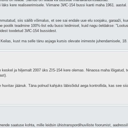
läks kere realiseerimisele. Viimane ЗИС-154 bussi kanti maha 1961. aastal.
ammutatud, siis säilib võimalus, et see sai endale uue elu soojaku, garaaži, ku
line poolik teadmine 100%-list edu bussi leidmisel, kuid nagu öeldakse: "Loot
ikidest toodetud ЗИС-154 bussidest.
eilas, kust ma selle tänu asjaga kursis olevate inimeste juhendamisele, 18. 
keskel ja hiljemalt 2007 üks ZIS-154 kere olemas. Ninaosa maha lõigatud, te
ast).
e huvitav jäänuk. Täna polnud kahjuks läbisõidul aega kontrollida, kas see siia
de saatuse kohta, mille leidsin ühistranspordihuviliste foorumist, aadressil