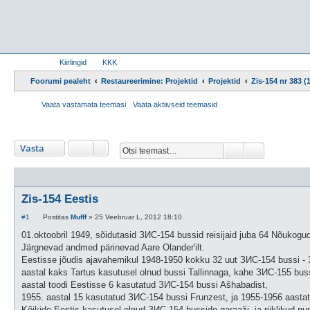
Kiirlingid
KKK
Foorumi pealeht
Restaureerimine: Projektid
Projektid
Zis-154 nr 383 (
Vaata vastamata teemasi
Vaata aktiivseid teemasid
Vasta
Otsi
Täiendatud 
Zis-154 Eestis
P
#1
Postitas
Mufff
»
25 Veebruar L, 2012 18:10
o
s
01.oktoobril 1949, sõidutasid ЗИС-154 bussid reisijaid juba 64 Nõukogude
t
Järgnevad andmed pärinevad Aare Olander'ilt.
i
t
Eestisse jõudis ajavahemikul 1948-1950 kokku 32 uut ЗИС-154 bussi - 30 
u
aastal kaks Tartus kasutusel olnud bussi Tallinnaga, kahe ЗИС-155 bus
s
aastal toodi Eestisse 6 kasutatud ЗИС-154 bussi Ašhabadist,
1955. aastal 15 kasutatud ЗИС-154 bussi Frunzest, ja 1955-1956 aastat
Kõikide Eestis kasutusel olnud ЗИС-154 busside garaaži- ja riiklikud 