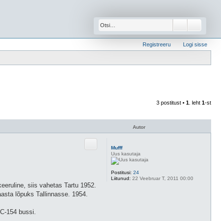
Otsi
Täienda
Registreeru
Logi sisse
3 postitust •
1
. leht
1
-st
Autor
Mufff
Uus kasutaja
Postitusi:
24
Liitunud:
22 Veebruar T, 2011 00:00
eeruline, siis vahetas Tartu 1952.
asta lõpuks Tallinnasse. 1954.
ИС-154 bussi.