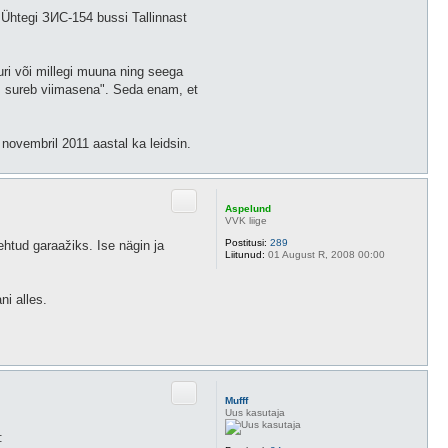
 Ühtegi ЗИС-154 bussi Tallinnast
uri või millegi muuna ning seega
us sureb viimasena". Seda enam, et
novembril 2011 aastal ka leidsin.
Ü
l
e
s
Aspelund
VVK liige
Postitusi:
289
htud garaažiks. Ise nägin ja
Liitunud:
01 August R, 2008 00:00
ni alles.
Ü
l
e
s
Mufff
Uus kasutaja
: