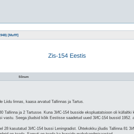
1948) [Mufff]
Zis-154 Eestis
otsing
Sõnum
 Liidu linnas, kaasa arvatud Tallinnas ja Tartus.
Tallinna ja 2 Tartusse. Kuna ЗИС-154 busside ekspluatatsioon oli küllaltki k
si vastu. Seega jõudsid kõik Eestisse saadetud uued ЗИС-154 bussid 1952. a
el 28 kasutatud ЗИС-154 bussi Leningradist. Ühtekokku jõudis Tallinna 81 З
numbrid on teada. Samuti on teada ka busside mahakandmisaastad.