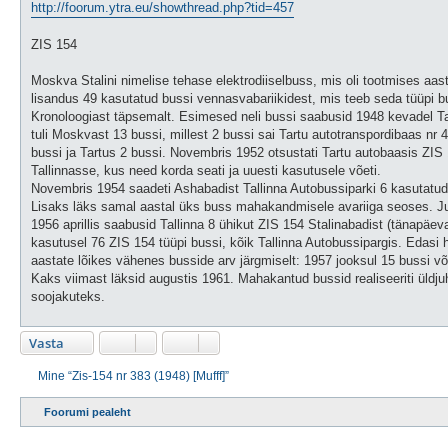
http://foorum.ytra.eu/showthread.php?tid=457
i
t
u
ZIS 154
s
Moskva Stalini nimelise tehase elektrodiiselbuss, mis oli tootmises aas
lisandus 49 kasutatud bussi vennasvabariikidest, mis teeb seda tüüpi 
Kronoloogiast täpsemalt. Esimesed neli bussi saabusid 1948 kevadel Tall
tuli Moskvast 13 bussi, millest 2 bussi sai Tartu autotranspordibaas nr 4
bussi ja Tartus 2 bussi. Novembris 1952 otsustati Tartu autobaasis ZIS
Tallinnasse, kus need korda seati ja uuesti kasutusele võeti.
Novembris 1954 saadeti Ashabadist Tallinna Autobussiparki 6 kasutatud
Lisaks läks samal aastal üks buss mahakandmisele avariiga seoses. Juu
1956 aprillis saabusid Tallinna 8 ühikut ZIS 154 Stalinabadist (tänapäe
kasutusel 76 ZIS 154 tüüpi bussi, kõik Tallinna Autobussipargis. Edas
aastate lõikes vähenes busside arv järgmiselt: 1957 jooksul 15 bussi võ
Kaks viimast läksid augustis 1961. Mahakantud bussid realiseeriti üldjuhu
soojakuteks.
Vasta
Mine “Zis-154 nr 383 (1948) [Mufff]”
Foorumi pealeht