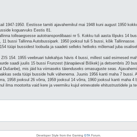
tail 1947-1950. Eestisse tarniti ajavahemikul mai 1948 kuni august 1950 kokk
busside koguarvuks Eestis 81.
inna tolleaegsesse autotranspordibaasi nr 5. Kokku tuli aasta lõpuks 14 buss
, 11 bussi Tallinna Autobussipark. 1950 jooksul tuli 5 bussi, kõik Tallinnasse.
 154 tüüpi bussidest loobuda ja saadeti selleks hetkeks mõlemad juba osalise
 ZIS 154. 1955 veebruari tulekahjus hävis 4 bussi, millest said esimesed ma
rde saadi juulis 15 bussi Frunzest (tänapäeval Biškek) ja detsembris 20 buss
val Dušanbe), mis jäid ka viimaseks täienduseks omasuguste seas. Ajavahemikul
i hakkas seda tüüpi busside hulk vähenema. Juunis 1956 kanti maha 7 bussi. 
rra, 1958 jooksul 26 võrra, 1959 jooksul 14 võrra, 1960 jooksul kanti maha 4 b
l ilma mootorita vaid kere ja veermiku kujul erinevatele ehitustrustidele ja te
Developer Style from the Gaming
GTA
Forum.