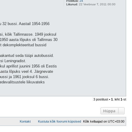
Postitusi:
24
Liitunud:
22 Veebruar T, 2011 00:00
u 32 bussi. Aastail 1954-1956
i, kõik Tallinnasse. 1949 jooksul
 1950 aasta lõpuks oli Tallinnas 30
lt dekomplekteeritud bussid
hakantud seda tüüpi autobussid.
i Leningradist.
 aprillist juunini 1956 oli Eestis
Aasta lõpuks veel 4. Järgnevate
ussi ja 1961 jooksul 6 bussi.
edevalitsustele liikuvateks
Ü
l
3 postitust •
1
. leht
1
-st
e
s
Hüppa
Kontakt
Kustuta kõik foorumi küpsised
Kõik kellaajad on
UTC+03:00