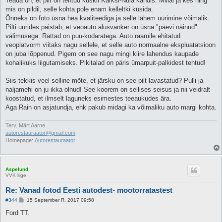
Teada on, et pilt on tehtud kuskil Karksi-Nuia kandis. Millal ja kes ning
mis on pildil, selle kohta pole enam kelleltki küsida.
Õnneks on foto üsna hea kvaliteediga ja selle lähem uurimine võimalik.
Pilti uurides paistab, et veoauto alusvanker on üsna "päevi näinud"
välimusega. Rattad on puu-kodaratega. Auto raamile ehitatud
veoplatvorm viitaks nagu sellele, et selle auto normaalne ekspluatatsioon
on juba lõppenud. Pigem on see nagu mingi kiire lahendus kaupade
kohalikuks liigutamiseks. Pikitalad on päris ümarpuit-palkidest tehtud!
Siis tekkis veel selline mõte, et järsku on see pilt lavastatud? Pulli ja
naljamehi on ju ikka olnud! See koorem on sellises seisus ja nii veidralt
koostatud, et ilmselt laguneks esimestes teeaukudes ära.
Aga Rain on asjatundja, ehk pakub midagi ka võimaliku auto margi kohta.
Terv. Märt Aarne
autorestauraator@gmail.com
Homepage:
Autorestauraator
Aspelund
VVK liige
Re: Vanad fotod Eesti autodest- mootorratastest
P
#344
15 September R, 2017 09:58
o
s
Ford TT.
t