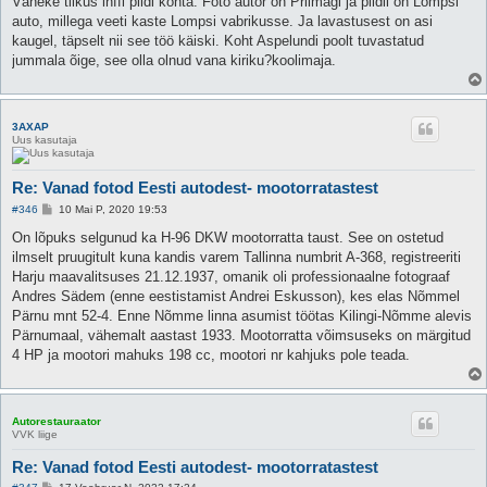
Väheke tilkus inffi pildi kohta: Foto autor on Priimägi ja pildil on Lompsi
auto, millega veeti kaste Lompsi vabrikusse. Ja lavastusest on asi
kaugel, täpselt nii see töö käiski. Koht Aspelundi poolt tuvastatud
jummala õige, see olla olnud vana kiriku?koolimaja.
3AXAP
Uus kasutaja
Re: Vanad fotod Eesti autodest- mootorratastest
P
#346
10 Mai P, 2020 19:53
o
s
On lõpuks selgunud ka H-96 DKW mootorratta taust. See on ostetud
t
ilmselt pruugitult kuna kandis varem Tallinna numbrit A-368, registreeriti
i
t
Harju maavalitsuses 21.12.1937, omanik oli professionaalne fotograaf
u
Andres Sädem (enne eestistamist Andrei Eskusson), kes elas Nõmmel
s
Pärnu mnt 52-4. Enne Nõmme linna asumist töötas Kilingi-Nõmme alevis
Pärnumaal, vähemalt aastast 1933. Mootorratta võimsuseks on märgitud
4 HP ja mootori mahuks 198 cc, mootori nr kahjuks pole teada.
Autorestauraator
VVK liige
Re: Vanad fotod Eesti autodest- mootorratastest
P