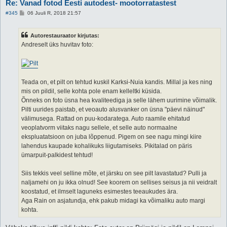
Re: Vanad fotod Eesti autodest- mootorratastest
P
#345
06 Juuli R, 2018 21:57
o
s
t
Autorestauraator kirjutas:
i
t
Andreselt üks huvitav foto:
u
s
Teada on, et pilt on tehtud kuskil Karksi-Nuia kandis. Millal ja kes ning
mis on pildil, selle kohta pole enam kelleltki küsida.
Õnneks on foto üsna hea kvaliteediga ja selle lähem uurimine võimalik.
Pilti uurides paistab, et veoauto alusvanker on üsna "päevi näinud"
välimusega. Rattad on puu-kodaratega. Auto raamile ehitatud
veoplatvorm viitaks nagu sellele, et selle auto normaalne
ekspluatatsioon on juba lõppenud. Pigem on see nagu mingi kiire
lahendus kaupade kohalikuks liigutamiseks. Pikitalad on päris
ümarpuit-palkidest tehtud!
Siis tekkis veel selline mõte, et järsku on see pilt lavastatud? Pulli ja
naljamehi on ju ikka olnud! See koorem on sellises seisus ja nii veidralt
koostatud, et ilmselt laguneks esimestes teeaukudes ära.
Aga Rain on asjatundja, ehk pakub midagi ka võimaliku auto margi
kohta.