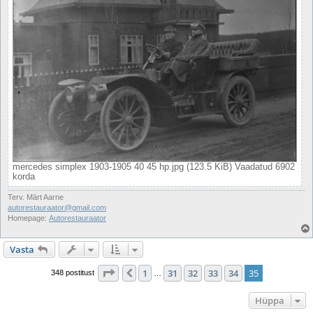
mercedes simplex 1903-1905 40 45 hp.jpg (123.5 KiB) Vaadatud 6902
korda
Terv. Märt Aarne
autorestauraator@gmail.com
Homepage:
Autorestauraator
Vasta
35
. leht
35
-st
1
31
32
33
34
35
Eelmine
348 postitust
…
Hüppa