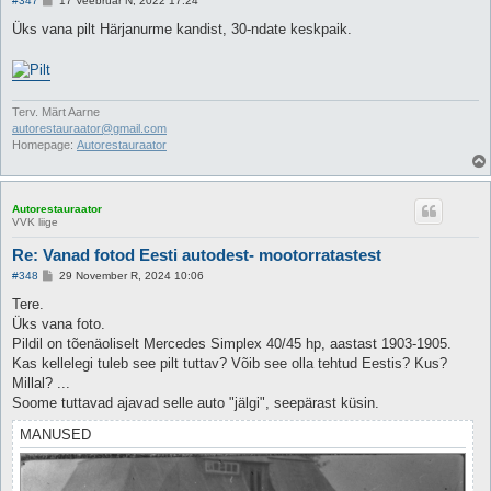
#347
17 Veebruar N, 2022 17:24
o
s
Üks vana pilt Härjanurme kandist, 30-ndate keskpaik.
t
i
t
u
s
Terv. Märt Aarne
autorestauraator@gmail.com
Homepage:
Autorestauraator
Autorestauraator
VVK liige
Re: Vanad fotod Eesti autodest- mootorratastest
P
#348
29 November R, 2024 10:06
o
s
Tere.
t
Üks vana foto.
i
t
Pildil on tõenäoliselt Mercedes Simplex 40/45 hp, aastast 1903-1905.
u
Kas kellelegi tuleb see pilt tuttav? Võib see olla tehtud Eestis? Kus?
s
Millal? ...
Soome tuttavad ajavad selle auto "jälgi", seepärast küsin.
MANUSED