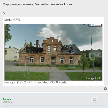
i
t
Maja praegugi olemas, Valga-Uulu maantee kõrval.
u
s
A
MANUSED
maja.jpg (127.25 KiB) Vaadatud 23008 korda
Andres
VVK liige