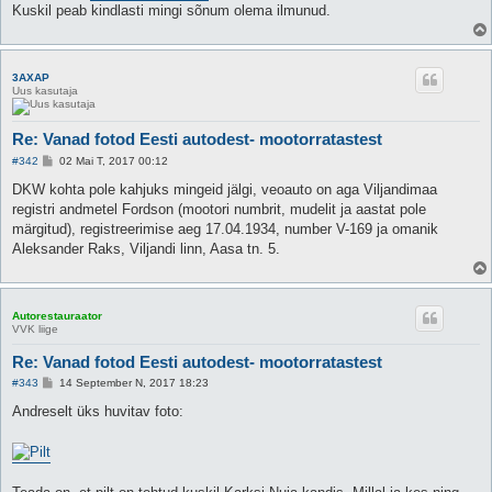
Kuskil peab kindlasti mingi sõnum olema ilmunud.
3AXAP
Uus kasutaja
Re: Vanad fotod Eesti autodest- mootorratastest
P
#342
02 Mai T, 2017 00:12
o
s
DKW kohta pole kahjuks mingeid jälgi, veoauto on aga Viljandimaa
t
registri andmetel Fordson (mootori numbrit, mudelit ja aastat pole
i
t
märgitud), registreerimise aeg 17.04.1934, number V-169 ja omanik
u
Aleksander Raks, Viljandi linn, Aasa tn. 5.
s
Autorestauraator
VVK liige
Re: Vanad fotod Eesti autodest- mootorratastest
P
#343
14 September N, 2017 18:23
o
s
Andreselt üks huvitav foto:
t
i
t
u
s