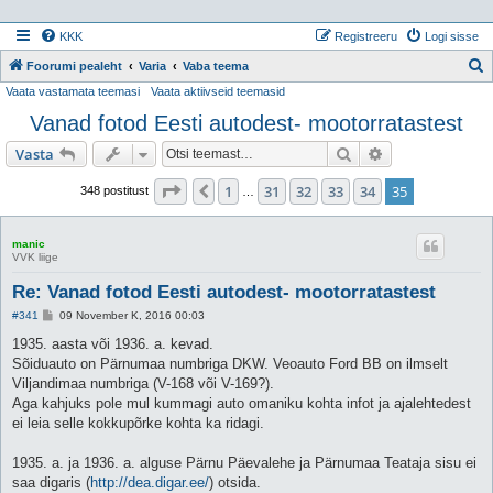
KKK
Registreeru
Logi sisse
Foorumi pealeht
Varia
Vaba teema
Vaata vastamata teemasi
Vaata aktiivseid teemasid
t
Vanad fotod Eesti autodest- mootorratastest
s
i
Otsi
Täiendatud otsi
Vasta
35
. leht
35
-st
1
31
32
33
34
35
Eelmine
348 postitust
…
manic
VVK liige
Re: Vanad fotod Eesti autodest- mootorratastest
P
#341
09 November K, 2016 00:03
o
s
1935. aasta või 1936. a. kevad.
t
Sõiduauto on Pärnumaa numbriga DKW. Veoauto Ford BB on ilmselt
i
t
Viljandimaa numbriga (V-168 või V-169?).
u
Aga kahjuks pole mul kummagi auto omaniku kohta infot ja ajalehtedest
s
ei leia selle kokkupõrke kohta ka ridagi.
1935. a. ja 1936. a. alguse Pärnu Päevalehe ja Pärnumaa Teataja sisu ei
saa digaris (
http://dea.digar.ee/
) otsida.