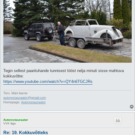
Tegin sellest paarituhande tunnisest tööst nelja minuti sisse mahtuva
kokkuvõtte:
https://www.youtube.com/watch?v=QY4n6TGCJRs
Terv. Märt Aarne
autorestauraator@gmail.com
Homepage:
Autorestauraator
Autorestauraator
VVK liige
Re: 19. Kokkuvõtteks