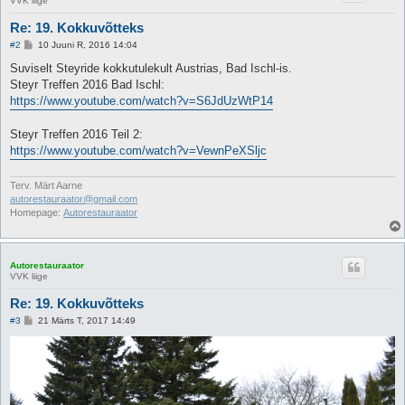
VVK liige
Re: 19. Kokkuvõtteks
P
#2
10 Juuni R, 2016 14:04
o
s
Suviselt Steyride kokkutulekult Austrias, Bad Ischl-is.
t
Steyr Treffen 2016 Bad Ischl:
i
t
https://www.youtube.com/watch?v=S6JdUzWtP14
u
s
Steyr Treffen 2016 Teil 2:
https://www.youtube.com/watch?v=VewnPeXSljc
Terv. Märt Aarne
autorestauraator@gmail.com
Homepage:
Autorestauraator
Autorestauraator
VVK liige
Re: 19. Kokkuvõtteks
P
#3
21 Märts T, 2017 14:49
o
s
t
i
t
u
s