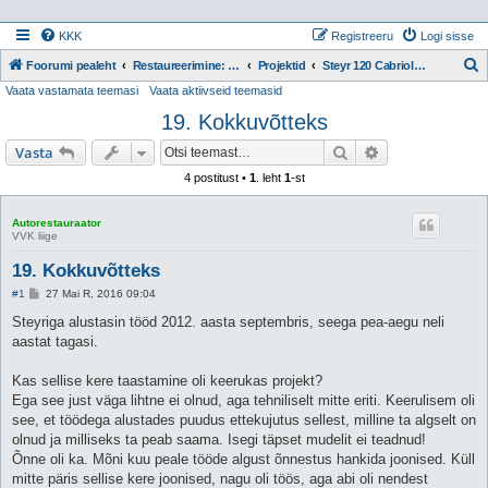
KKK
Registreeru
Logi sisse
Foorumi pealeht
Restaureerimine: Projektid
Projektid
Steyr 120 Cabriolet Gläser, 1936 [Autorestauraator]
Vaata vastamata teemasi
Vaata aktiivseid teemasid
t
19. Kokkuvõtteks
s
i
Otsi
Täiendatud otsi
Vasta
4 postitust •
1
. leht
1
-st
Autorestauraator
VVK liige
19. Kokkuvõtteks
P
#1
27 Mai R, 2016 09:04
o
s
Steyriga alustasin tööd 2012. aasta septembris, seega pea-aegu neli
t
aastat tagasi.
i
t
u
Kas sellise kere taastamine oli keerukas projekt?
s
Ega see just väga lihtne ei olnud, aga tehniliselt mitte eriti. Keerulisem oli
see, et töödega alustades puudus ettekujutus sellest, milline ta algselt on
olnud ja milliseks ta peab saama. Isegi täpset mudelit ei teadnud!
Õnne oli ka. Mõni kuu peale tööde algust õnnestus hankida joonised. Küll
mitte päris sellise kere joonised, nagu oli töös, aga abi oli nendest