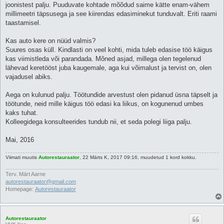
joonistest palju. Puuduvate kohtade mõõdud saime kätte enam-vähem
millimeetri täpsusega ja see kiirendas edasiminekut tunduvalt. Eriti raami
taastamisel.
Kas auto kere on nüüd valmis?
Suures osas küll. Kindlasti on veel kohti, mida tuleb edasise töö käigus
kas viimistleda või parandada. Mõned asjad, millega olen tegelenud
lähevad keretööst juba kaugemale, aga kui võimalust ja tervist on, olen
vajadusel abiks.
Aega on kulunud palju. Töötundide arvestust olen pidanud üsna täpselt ja
töötunde, neid mille käigus töö edasi ka liikus, on kogunenud umbes
kaks tuhat.
Kolleegidega konsulteerides tundub nii, et seda polegi liiga palju.
Mai, 2016
Viimati muutis
Autorestauraator
, 22 Märts K, 2017 09:16, muudetud 1 kord kokku.
Terv. Märt Aarne
autorestauraator@gmail.com
Homepage:
Autorestauraator
Autorestauraator