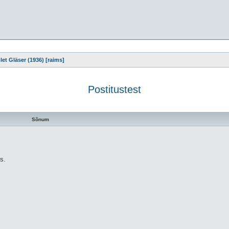
let Gläser (1936) [raims]
Postitustest
tsing
Sõnum
s.