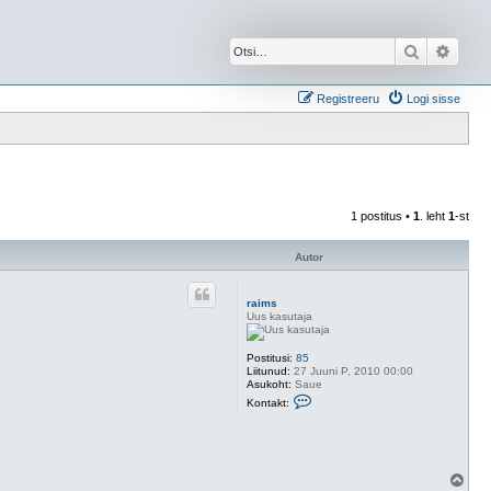
Otsi
Täien
Registreeru
Logi sisse
1 postitus •
1
. leht
1
-st
Autor
raims
Uus kasutaja
Postitusi:
85
Liitunud:
27 Juuni P, 2010 00:00
Asukoht:
Saue
V
Kontakt:
õ
t
a
ü
h
e
Ü
n