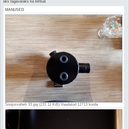
üks tagavaraks ka tehtud.
MANUSED
Soojusvaheti 33.jpg (231.11 KiB) Vaadatud 12713 korda