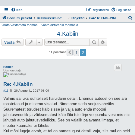
KKK
Registreeru
Logi sisse
Foorumi pealeht
Restaureerimine: Projektid
Projektid
GAZ 63 PMG-19M (1967) [rainer]
Vaata vastamata teemasi
Vaata aktiivseid teemasid
t
4.Kabiin
s
i
Otsi
Täiendatud otsi
Vasta
1
2
Eelmine
11 postitust
Rainer
Uus kasutaja
Re: 4.Kabiin
P
#11
26 August L, 2017 08:09
o
s
Valmis sai üks suhteliselt haruldane detail. Enamus autodel on see ära
t
roostetanud ja minema visatud. Nimetame seda soojusvahetiks.
i
t
Suurematest torudest käib sisse ja välja auto enda mootori
u
jahutusvedelik ja väiksematest käib läbi tuletõrje veepumba vesi mis siis
s
jahutab auto jahutusvedelikku. See on vajalik palavama ilmaga, et
mootor kuumaks ei läheks.
Kui mõni lugeja arvab, et tal on samasugust detaili vaja, siis mul on neid