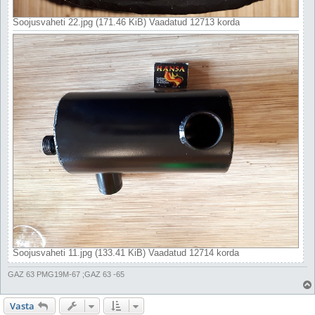
Soojusvaheti 22.jpg (171.46 KiB) Vaadatud 12713 korda
Soojusvaheti 11.jpg (133.41 KiB) Vaadatud 12714 korda
GAZ 63 PMG19M-67 ;GAZ 63 -65
Vasta