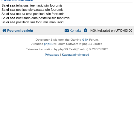
Sa
ei saa
teha uusi teemasid siin foorumis
Sa
ei saa
postitustele vastata siin foorumis
Sa
ei saa
muuta oma postitusi siin foorumis
Sa
ei saa
kustutada oma postitusi siin foorumis
Sa
ei saa
postitada siin foorumis manuseid
Foorumi pealeht
Kontakt
Kõik kellaajad on
UTC+03:00
Developer Style from the Gaming
GTA
Forum.
Arendas
phpBB
® Forum Software © phpBB Limited
Estonian translation by phpBB Eesti [Exabot] © 2008*-2024
Privaatsus
|
Kasutajatingimused