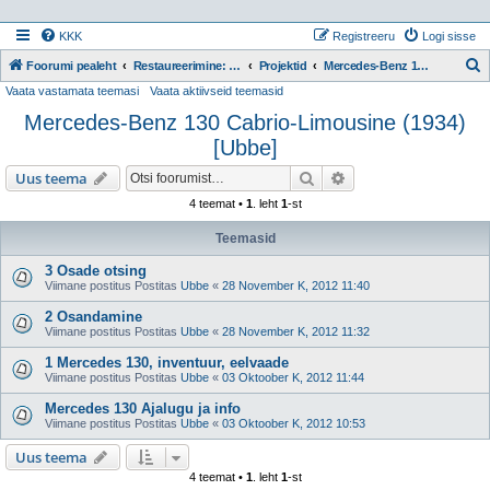
KKK
Registreeru
Logi sisse
Foorumi pealeht
Restaureerimine: Projektid
Projektid
Mercedes-Benz 130 Cabrio-Limousine (1934) [Ubbe]
Vaata vastamata teemasi
Vaata aktiivseid teemasid
t
Mercedes-Benz 130 Cabrio-Limousine (1934)
s
[Ubbe]
i
Otsi
Täiendatud otsing
Uus teema
4 teemat •
1
. leht
1
-st
Teemasid
3 Osade otsing
Viimane postitus Postitas
Ubbe
«
28 November K, 2012 11:40
2 Osandamine
Viimane postitus Postitas
Ubbe
«
28 November K, 2012 11:32
1 Mercedes 130, inventuur, eelvaade
Viimane postitus Postitas
Ubbe
«
03 Oktoober K, 2012 11:44
Mercedes 130 Ajalugu ja info
Viimane postitus Postitas
Ubbe
«
03 Oktoober K, 2012 10:53
Uus teema
4 teemat •
1
. leht
1
-st