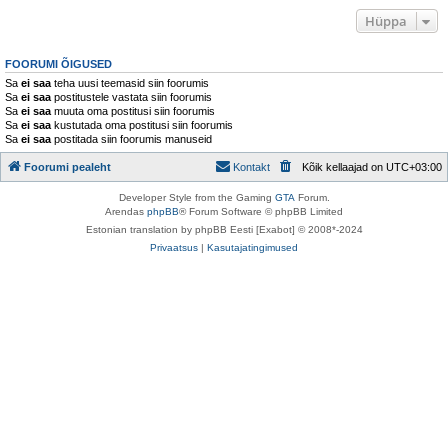
Hüppa
FOORUMI ÕIGUSED
Sa
ei saa
teha uusi teemasid siin foorumis
Sa
ei saa
postitustele vastata siin foorumis
Sa
ei saa
muuta oma postitusi siin foorumis
Sa
ei saa
kustutada oma postitusi siin foorumis
Sa
ei saa
postitada siin foorumis manuseid
Foorumi pealeht
Kontakt
Kõik kellaajad on
UTC+03:00
Developer Style from the Gaming
GTA
Forum.
Arendas
phpBB
® Forum Software © phpBB Limited
Estonian translation by phpBB Eesti [Exabot] © 2008*-2024
Privaatsus
|
Kasutajatingimused