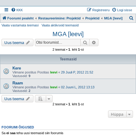
KKK
Registreeru
Logi sisse
Foorumi pealeht
Restaureerimine: Projektid
Projektid
MGA [leevi]
Vaata vastamata teemasi
Vaata aktiivseid teemasid
t
MGA [leevi]
s
i
Otsi
Täiendatud otsing
Uus teema
2 teemat •
1
. leht
1
-st
Teemasid
Kere
Viimane postitus Postitas
leevi
«
29 Juuli P, 2012 21:52
Vastuseid:
9
Raam
Viimane postitus Postitas
leevi
«
02 Juuni L, 2012 13:13
Vastuseid:
2
Uus teema
2 teemat •
1
. leht
1
-st
Hüppa
FOORUMI ÕIGUSED
Sa
ei saa
teha uusi teemasid siin foorumis