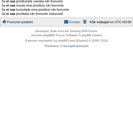
Sa
ei saa
postitustele vastata siin foorumis
Sa
ei saa
muuta oma postitusi siin foorumis
Sa
ei saa
kustutada oma postitusi siin foorumis
Sa
ei saa
postitada siin foorumis manuseid
Foorumi pealeht
Kontakt
Kõik kellaajad on
UTC+03:00
Developer Style from the Gaming
GTA
Forum.
Arendas
phpBB
® Forum Software © phpBB Limited
Estonian translation by phpBB Eesti [Exabot] © 2008*-2024
Privaatsus
|
Kasutajatingimused