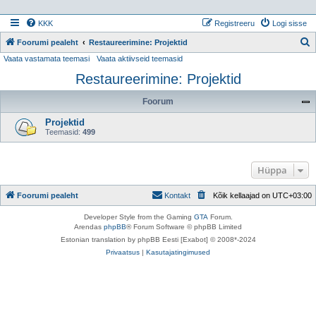
KKK
Registreeru
Logi sisse
Foorumi pealeht
Restaureerimine: Projektid
Vaata vastamata teemasi
Vaata aktiivseid teemasid
t
Restaureerimine: Projektid
s
i
Foorum
Projektid
Teemasid:
499
Hüppa
Foorumi pealeht
Kontakt
Kõik kellaajad on
UTC+03:00
Developer Style from the Gaming
GTA
Forum.
Arendas
phpBB
® Forum Software © phpBB Limited
Estonian translation by phpBB Eesti [Exabot] © 2008*-2024
Privaatsus
|
Kasutajatingimused