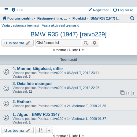
KKK
Registreeru
Logi sisse
Foorumi pealeht
Restaureerimine: Projektid
Projektid
BMW R35 (1947) [raivo229]
Vaata vastamata teemasi
Vaata aktiivseid teemasid
t
BMW R35 (1947) [raivo229]
s
i
Otsi
Täiendatud otsing
Uus teema
4 teemat •
1
. leht
1
-st
Teemasid
4. Mootor, käigukast, differ
Viimane postitus Postitas
raivo229
«
03 Aprill T, 2012 23:14
Vastuseid:
3
3. Detailide otsingud
Viimane postitus Postitas
raivo229
«
03 Aprill T, 2012 22:25
Vastuseid:
11
1
2
2. Esihark
Viimane postitus Postitas
raivo229
«
24 Veebruar T, 2009 21:35
1. Algus - BMW R35 1947
Viimane postitus Postitas
raivo229
«
14 Veebruar L, 2009 01:37
Vastuseid:
1
Uus teema
4 teemat •
1
. leht
1
-st