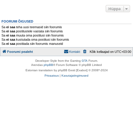
Hüppa
FOORUMI ÕIGUSED
Sa
ei saa
teha uusi teemasid siin foorumis
Sa
ei saa
postitustele vastata siin foorumis
Sa
ei saa
muuta oma postitusi siin foorumis
Sa
ei saa
kustutada oma postitusi siin foorumis
Sa
ei saa
postitada siin foorumis manuseid
Foorumi pealeht
Kontakt
Kõik kellaajad on
UTC+03:00
Developer Style from the Gaming
GTA
Forum.
Arendas
phpBB
® Forum Software © phpBB Limited
Estonian translation by phpBB Eesti [Exabot] © 2008*-2024
Privaatsus
|
Kasutajatingimused