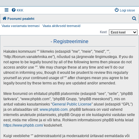
KKK
Logi sisse
Foorumi pealeht
Vaata vastamata teemasi
Vaata aktiivseid teemasid
t
Keel:
s
- Registreerimine
i
Hakates kommuuni “” liikmeks (edaspidi "me", "meie", "meid", “”,
“http://foorum.vanatehnika.ee”), nõustud sa järgnevate tingimustega. If you do
not agree to be legally bound by all of the following terms then please do not
access and/or use “”. We may change these at any time and we’ll do our
utmost in informing you, though it would be prudent to review this regularly
yourself as your continued usage of “” after changes mean you agree to be
legally bound by these terms as they are updated and/or amended.
Meie foorumid on ehitatud phpBB platvormile (edaspidi “see”, “selle”, “phpBB
tarkvara”, “www.phpbb.com”, “phpBB Grupp, “phpBB meeskond”), mis on
antud vabaks kasutamiseks “
General Public License
” alusel (edaspidi “GPL”)
ja on allalaaditav siit:
www.phpbb.com
. phpBB tarkvara on vaid vahend
internetis arutelude pidamiseks, phpBB Grupp ei ole kuidagiviisi vastutav selle
eest, mida me võime ja ei või teha. Rohkem informatsiooni phpBB kohta leiad
https://www.phpbb.com/
kodulehelt.
Kuigi veebilehe “” administraatorid ja moderaatorid üritavad eemaldada või