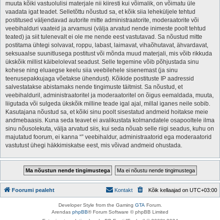
muuta kõiki vastuolulisi materjale nii kiiresti kui võimalik, on võimatu üle
vaadata igat teadet. Selletõttu nõustud sa, et kõik siia leheküljele tehtud
postitused väljendavad autorite mitte administraatorite, moderaatorite või
veebihalduri vaateid ja arvamusi (välja arvatud nende inimeste poolt tehtud
teated) ja siit tulenevalt ei ole me nende eest vastutavad. Sa nõustud mitte
postitama ühtegi solvavat, roppu, labast, laimavat, vihaõhutavat, ähvardavat,
seksuaalse suunitlusega postitust või mõnda muud materjali, mis võib rikkuda
ükskõik millist käibelolevat seadust. Selle tegemine võib põhjustada sinu
kohese ning eluaegse keelu siia veebilehele sisenemast (ja sinu
teenusepakkujaga võetakse ühendust). Kõikide postituste IP aadressid
salvestatakse abistamaks nende tingimuste täitmist. Sa nõustud, et
veebihalduril, administraatoritel ja moderaatoritel on õigus eemaldada, muuta,
liigutada või sulgeda ükskõik milline teade igal ajal, millal iganes neile sobib.
Kasutajana nõustud sa, et kõiki sinu poolt sisestatud andmeid hoitakse meie
andmebaasis. Kuna seda teavet ei avalikustata kolmandatele osapooltele ilma
sinu nõusolekuta, välja arvatud siis, kui seda nõuab selle riigi seadus, kuhu on
majutatud foorum, ei kanna “” veebihaldur, administraatorid ega moderaatorid
vastutust ühegi häkkimiskatse eest, mis võivad andmeid ohustada.
Foorumi pealeht
Kontakt
Kõik kellaajad on
UTC+03:00
Developer Style from the Gaming
GTA
Forum.
Arendas
phpBB
® Forum Software © phpBB Limited