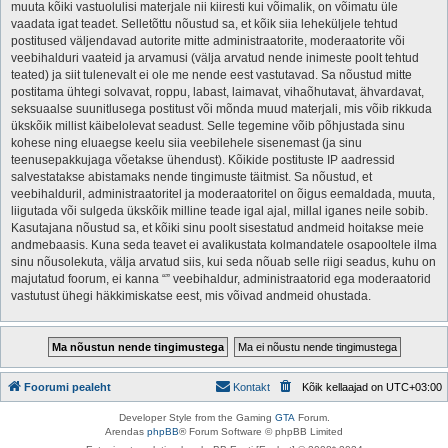
muuta kõiki vastuolulisi materjale nii kiiresti kui võimalik, on võimatu üle
vaadata igat teadet. Selletõttu nõustud sa, et kõik siia leheküljele tehtud
postitused väljendavad autorite mitte administraatorite, moderaatorite või
veebihalduri vaateid ja arvamusi (välja arvatud nende inimeste poolt tehtud
teated) ja siit tulenevalt ei ole me nende eest vastutavad. Sa nõustud mitte
postitama ühtegi solvavat, roppu, labast, laimavat, vihaõhutavat, ähvardavat,
seksuaalse suunitlusega postitust või mõnda muud materjali, mis võib rikkuda
ükskõik millist käibelolevat seadust. Selle tegemine võib põhjustada sinu
kohese ning eluaegse keelu siia veebilehele sisenemast (ja sinu
teenusepakkujaga võetakse ühendust). Kõikide postituste IP aadressid
salvestatakse abistamaks nende tingimuste täitmist. Sa nõustud, et
veebihalduril, administraatoritel ja moderaatoritel on õigus eemaldada, muuta,
liigutada või sulgeda ükskõik milline teade igal ajal, millal iganes neile sobib.
Kasutajana nõustud sa, et kõiki sinu poolt sisestatud andmeid hoitakse meie
andmebaasis. Kuna seda teavet ei avalikustata kolmandatele osapooltele ilma
sinu nõusolekuta, välja arvatud siis, kui seda nõuab selle riigi seadus, kuhu on
majutatud foorum, ei kanna “” veebihaldur, administraatorid ega moderaatorid
vastutust ühegi häkkimiskatse eest, mis võivad andmeid ohustada.
Foorumi pealeht
Kontakt
Kõik kellaajad on
UTC+03:00
Developer Style from the Gaming
GTA
Forum.
Arendas
phpBB
® Forum Software © phpBB Limited