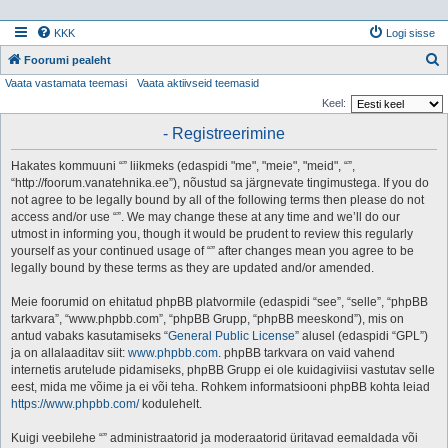
KKK
Logi sisse
Foorumi pealeht
Vaata vastamata teemasi
Vaata aktiivseid teemasid
t
Keel:
s
- Registreerimine
i
Hakates kommuuni “” liikmeks (edaspidi "me", "meie", "meid", “”,
“http://foorum.vanatehnika.ee”), nõustud sa järgnevate tingimustega. If you do
not agree to be legally bound by all of the following terms then please do not
access and/or use “”. We may change these at any time and we’ll do our
utmost in informing you, though it would be prudent to review this regularly
yourself as your continued usage of “” after changes mean you agree to be
legally bound by these terms as they are updated and/or amended.
Meie foorumid on ehitatud phpBB platvormile (edaspidi “see”, “selle”, “phpBB
tarkvara”, “www.phpbb.com”, “phpBB Grupp, “phpBB meeskond”), mis on
antud vabaks kasutamiseks “
General Public License
” alusel (edaspidi “GPL”)
ja on allalaaditav siit:
www.phpbb.com
. phpBB tarkvara on vaid vahend
internetis arutelude pidamiseks, phpBB Grupp ei ole kuidagiviisi vastutav selle
eest, mida me võime ja ei või teha. Rohkem informatsiooni phpBB kohta leiad
https://www.phpbb.com/
kodulehelt.
Kuigi veebilehe “” administraatorid ja moderaatorid üritavad eemaldada või