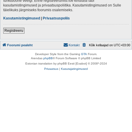
funktsioone veelgi. Enne registreerumist loe kindlasti läbi
kasutamistingimused ja privaatsuspoliitika. Kasutamistingimused on Sulle
täielikuks järgmiseks foorumis osalemiseks.
Kasutamistingimused
|
Privaatsuspoliis
Registreeru
Foorumi pealeht
Kontakt
Kõik kellaajad on
UTC+03:00
Developer Style from the Gaming
GTA
Forum.
Arendas
phpBB
® Forum Software © phpBB Limited
Estonian translation by phpBB Eesti [Exabot] © 2008*-2024
Privaatsus
|
Kasutajatingimused