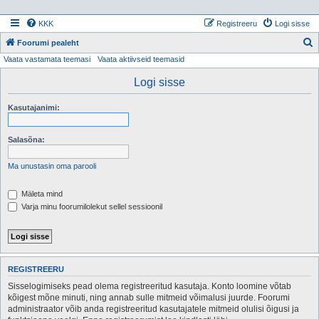
KKK
Registreeru
Logi sisse
Foorumi pealeht
Vaata vastamata teemasi
Vaata aktiivseid teemasid
t
s
Logi sisse
i
Kasutajanimi:
Salasõna:
Ma unustasin oma parooli
Mäleta mind
Varja minu foorumilolekut sellel sessioonil
REGISTREERU
Sisselogimiseks pead olema registreeritud kasutaja. Konto loomine võtab
kõigest mõne minuti, ning annab sulle mitmeid võimalusi juurde. Foorumi
administraator võib anda registreeritud kasutajatele mitmeid olulisi õigusi ja