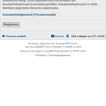
funktsioone veelgi. Enne registreerumist loe kindlasti läbi
kasutamistingimused ja privaatsuspoliitika. Kasutamistingimused on Sulle
täielikuks järgmiseks foorumis osalemiseks.
Kasutamistingimused
|
Privaatsuspoliis
Registreeru
Foorumi pealeht
Kontakt
Kõik kellaajad on
UTC+03:00
Developer Style from the Gaming
GTA
Forum.
Arendas
phpBB
® Forum Software © phpBB Limited
Estonian translation by phpBB Eesti [Exabot] © 2008*-2024
Privaatsus
|
Kasutajatingimused