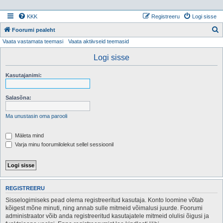
KKK
Registreeru
Logi sisse
Foorumi pealeht
Vaata vastamata teemasi
Vaata aktiivseid teemasid
t
s
Logi sisse
i
Kasutajanimi:
Salasõna:
Ma unustasin oma parooli
Mäleta mind
Varja minu foorumilolekut sellel sessioonil
REGISTREERU
Sisselogimiseks pead olema registreeritud kasutaja. Konto loomine võtab
kõigest mõne minuti, ning annab sulle mitmeid võimalusi juurde. Foorumi
administraator võib anda registreeritud kasutajatele mitmeid olulisi õigusi ja