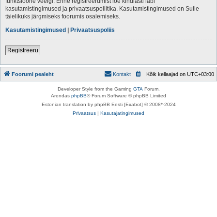
funktsioone veelgi. Enne registreerumist loe kindlasti läbi
kasutamistingimused ja privaatsuspoliitika. Kasutamistingimused on Sulle
täielikuks järgmiseks foorumis osalemiseks.
Kasutamistingimused
|
Privaatsuspoliis
Registreeru
Foorumi pealeht
Kontakt
Kõik kellaajad on
UTC+03:00
Developer Style from the Gaming
GTA
Forum.
Arendas
phpBB
® Forum Software © phpBB Limited
Estonian translation by phpBB Eesti [Exabot] © 2008*-2024
Privaatsus
|
Kasutajatingimused