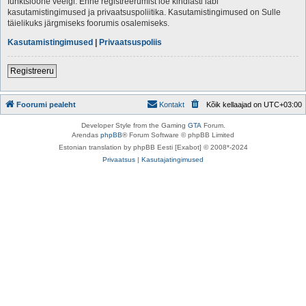
funktsioone veelgi. Enne registreerumist loe kindlasti läbi
kasutamistingimused ja privaatsuspoliitika. Kasutamistingimused on Sulle
täielikuks järgmiseks foorumis osalemiseks.
Kasutamistingimused
|
Privaatsuspoliis
Registreeru
Foorumi pealeht
Kontakt
Kõik kellaajad on
UTC+03:00
Developer Style from the Gaming
GTA
Forum.
Arendas
phpBB
® Forum Software © phpBB Limited
Estonian translation by phpBB Eesti [Exabot] © 2008*-2024
Privaatsus
|
Kasutajatingimused