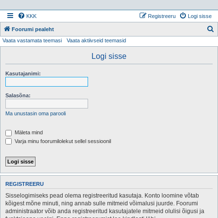
KKK
Registreeru
Logi sisse
Foorumi pealeht
Vaata vastamata teemasi
Vaata aktiivseid teemasid
t
s
Logi sisse
i
Kasutajanimi:
Salasõna:
Ma unustasin oma parooli
Mäleta mind
Varja minu foorumilolekut sellel sessioonil
REGISTREERU
Sisselogimiseks pead olema registreeritud kasutaja. Konto loomine võtab
kõigest mõne minuti, ning annab sulle mitmeid võimalusi juurde. Foorumi
administraator võib anda registreeritud kasutajatele mitmeid olulisi õigusi ja