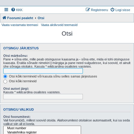
KKK
Registreeru
Logi sisse
Foorumi pealeht
Otsi
Vaata vastamata teemasi
Vaata aktiivseid teemasid
Otsi
OTSINGU JÄRJESTUS
Otsi märksõnu:
Pane
+
sõna ette, mille peab otsingusse kaasama ja
-
sõna ette, mida ei tohi otsingusse
kaasata. Eralda sõnade nimekiri
|
märgiga ja pane need sulgudesse, kui soovid, et ainult
ühe sõnaga otsitaks. Kasuta * wildcardina osalistes vastetes.
Otsi kõiki termineid või kasuta sõnu selles samas järjestuses
Otsi kõiki termineid
Otsi autori järgi:
Kasuta * wildcardina osalistes vastetes.
OTSINGU VALIKUD
Otsi foorumitest:
Vali foorumi(id), millest soovid otsida. Alafoorumitest otsitakse automaatselt, kui sa seda
valikut siin all ei keela.