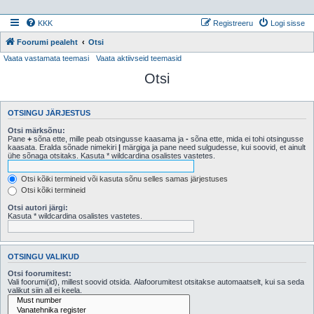
KKK
Registreeru
Logi sisse
Foorumi pealeht
Otsi
Vaata vastamata teemasi
Vaata aktiivseid teemasid
Otsi
OTSINGU JÄRJESTUS
Otsi märksõnu:
Pane
+
sõna ette, mille peab otsingusse kaasama ja
-
sõna ette, mida ei tohi otsingusse
kaasata. Eralda sõnade nimekiri
|
märgiga ja pane need sulgudesse, kui soovid, et ainult
ühe sõnaga otsitaks. Kasuta * wildcardina osalistes vastetes.
Otsi kõiki termineid või kasuta sõnu selles samas järjestuses
Otsi kõiki termineid
Otsi autori järgi:
Kasuta * wildcardina osalistes vastetes.
OTSINGU VALIKUD
Otsi foorumitest:
Vali foorumi(id), millest soovid otsida. Alafoorumitest otsitakse automaatselt, kui sa seda
valikut siin all ei keela.