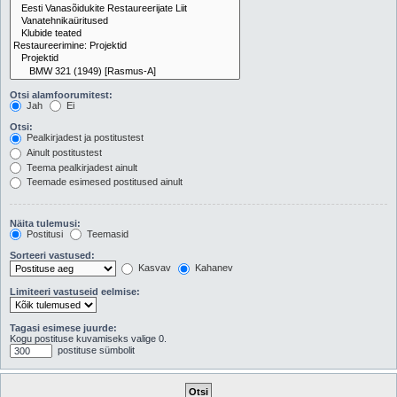
Otsi alamfoorumitest:
Jah
Ei
Otsi:
Pealkirjadest ja postitustest
Ainult postitustest
Teema pealkirjadest ainult
Teemade esimesed postitused ainult
Näita tulemusi:
Postitusi
Teemasid
Sorteeri vastused:
Kasvav
Kahanev
Limiteeri vastuseid eelmise:
Tagasi esimese juurde:
Kogu postituse kuvamiseks valige 0.
postituse sümbolit