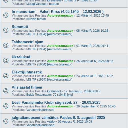
Viimane postitus Postitas
kirstunael
«
20 Märts R, 2026 20:38
Postitatud
Müügi/Vahetuse foorum
In memoriam – Valeri Kirss (4.05.1945 – 12.03.2026 )
Viimane postitus Postitas
Autorestauraator
«
12 Märts N, 2026 13:49
Postitatud
Klubide teated
Summuti
Viimane postitus Postitas
Autorestauraator
«
08 Märts P, 2026 10:16
Postitatud
MG TF (1954) [Autorestauraator]
Tahhomeetri ajam
Viimane postitus Postitas
Autorestauraator
«
01 Märts P, 2026 09:41
Postitatud
MG TF (1954) [Autorestauraator]
Ukselukud
Viimane postitus Postitas
Autorestauraator
«
25 Veebruar K, 2026 09:37
Postitatud
MG TF (1954) [Autorestauraator]
Elektrijuhtmestik
Viimane postitus Postitas
Autorestauraator
«
24 Veebruar T, 2026 14:52
Postitatud
MG TF (1954) [Autorestauraator]
Viis aastat hiljem
Viimane postitus Postitas
kirstunael
«
17 Jaanuar L, 2026 00:05
Postitatud
Buick Roadmaster 70 (1948) [ylo]
Eesti Vanatehnika Klubi sügissõit, 27. - 28.09.2025
Viimane postitus Postitas
Autorestauraator
«
28 September P, 2025 10:43
Postitatud
Vanatehnikaüritused
jalgrattanuuseni välinäitus Paides 8.-9. augustil 2025
Viimane postitus Postitas
valdo
«
08 August R, 2025 10:09
Postitatud
Vanatehnikaüritused