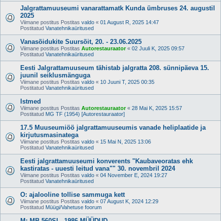
Jalgrattamuuseumi vanarattamatk Kunda ümbruses 24. augustil
2025
Viimane postitus Postitas
valdo
«
01 August R, 2025 14:47
Postitatud
Vanatehnikaüritused
Vanasõidukite Suursõit, 20. - 23.06.2025
Viimane postitus Postitas
Autorestauraator
«
02 Juuli K, 2025 09:57
Postitatud
Vanatehnikaüritused
Eesti Jalgrattamuuseum tähistab jalgratta 208. sünnipäeva 15.
juunil seiklusmänguga
Viimane postitus Postitas
valdo
«
10 Juuni T, 2025 00:35
Postitatud
Vanatehnikaüritused
Istmed
Viimane postitus Postitas
Autorestauraator
«
28 Mai K, 2025 15:57
Postitatud
MG TF (1954) [Autorestauraator]
17.5 Muuseumiöö jalgrattamuuseumis vanade heliplaatide ja
kirjutusmasinatega
Viimane postitus Postitas
valdo
«
15 Mai N, 2025 13:06
Postitatud
Vanatehnikaüritused
Eesti jalgrattamuuseumi konverents "Kaubaveoratas ehk
kastiratas - uuesti leitud vana"" 30. novembril 2024
Viimane postitus Postitas
valdo
«
04 November E, 2024 19:27
Postitatud
Vanatehnikaüritused
O: ajalooline tollise sammuga kett
Viimane postitus Postitas
valdo
«
07 August K, 2024 12:29
Postitatud
Müügi/Vahetuse foorum
M: MB 560SL, 1986 MÜÜDUD