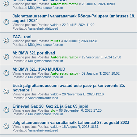
Viimane postitus Postitas
Autorestauraator
«
25 Juuli N, 2024 10:00
Postitatud
Müügi/Vahetuse foorum
Jalgrattamuuseumi vanarattamatk Rõngu-Palupera ümbruses 18.
augustil 2024
Viimane postitus Postitas
valdo
«
22 Juuli E, 2024 11:22
Postitatud
Vanatehnikaüritused
ZAZ-i rool.
Viimane postitus Postitas
miilits
«
02 Juuni P, 2024 06:31
Postitatud
Müügi/Vahetuse foorum
M: BMW 321 poritiivad
Viimane postitus Postitas
Autorestauraator
«
19 Veebruar E, 2024 12:30
Postitatud
Müügi/Vahetuse foorum
M: BMW 321, 1949 MÜÜDUD
Viimane postitus Postitas
Autorestauraator
«
09 Jaanuar T, 2024 10:02
Postitatud
Müügi/Vahetuse foorum
Eesti jalgrattamuuseumi avatud uste päev ja konverents 25.
novembril
Viimane postitus Postitas
valdo
«
20 November E, 2023 13:10
Postitatud
Vanatehnikaüritused
Erinevad Gaz 20, Gaz 21 ja Gaz 69 jupid
Viimane postitus Postitas
ylo
«
08 September R, 2023 17:20
Postitatud
Müügi/Vahetuse foorum
Jalgrattamuuseumi vanarattamatk Lahemaal 27. augustil 2023
Viimane postitus Postitas
valdo
«
18 August R, 2023 10:31
Postitatud
Vanatehnikaüritused