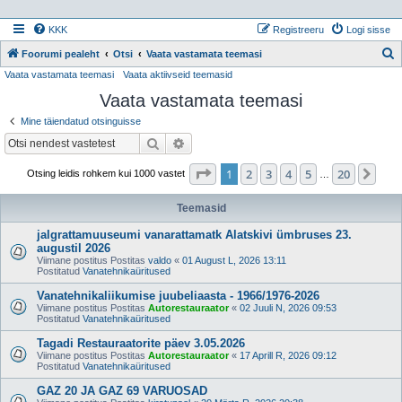
KKK
Registreeru
Logi sisse
Foorumi pealeht
Otsi
Vaata vastamata teemasi
Vaata vastamata teemasi
Vaata aktiivseid teemasid
t
Vaata vastamata teemasi
s
i
Mine täiendatud otsinguisse
Otsi
Täiendatud otsing
1
. leht
20
-st
1
2
3
4
5
20
Jär
Otsing leidis rohkem kui 1000 vastet
…
Teemasid
jalgrattamuuseumi vanarattamatk Alatskivi ümbruses 23.
augustil 2026
Viimane postitus Postitas
valdo
«
01 August L, 2026 13:11
Postitatud
Vanatehnikaüritused
Vanatehnikaliikumise juubeliaasta - 1966/1976-2026
Viimane postitus Postitas
Autorestauraator
«
02 Juuli N, 2026 09:53
Postitatud
Vanatehnikaüritused
Tagadi Restauraatorite päev 3.05.2026
Viimane postitus Postitas
Autorestauraator
«
17 Aprill R, 2026 09:12
Postitatud
Vanatehnikaüritused
GAZ 20 JA GAZ 69 VARUOSAD