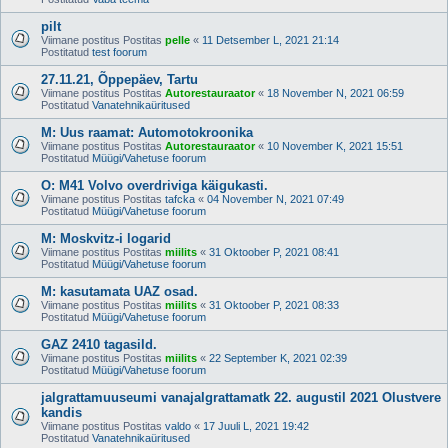
pilt
Viimane postitus Postitas
pelle
«
11 Detsember L, 2021 21:14
Postitatud
test foorum
27.11.21, Õppepäev, Tartu
Viimane postitus Postitas
Autorestauraator
«
18 November N, 2021 06:59
Postitatud
Vanatehnikaüritused
M: Uus raamat: Automotokroonika
Viimane postitus Postitas
Autorestauraator
«
10 November K, 2021 15:51
Postitatud
Müügi/Vahetuse foorum
O: M41 Volvo overdriviga käigukasti.
Viimane postitus Postitas
tafcka
«
04 November N, 2021 07:49
Postitatud
Müügi/Vahetuse foorum
M: Moskvitz-i logarid
Viimane postitus Postitas
miilits
«
31 Oktoober P, 2021 08:41
Postitatud
Müügi/Vahetuse foorum
M: kasutamata UAZ osad.
Viimane postitus Postitas
miilits
«
31 Oktoober P, 2021 08:33
Postitatud
Müügi/Vahetuse foorum
GAZ 2410 tagasild.
Viimane postitus Postitas
miilits
«
22 September K, 2021 02:39
Postitatud
Müügi/Vahetuse foorum
jalgrattamuuseumi vanajalgrattamatk 22. augustil 2021 Olustvere
kandis
Viimane postitus Postitas
valdo
«
17 Juuli L, 2021 19:42
Postitatud
Vanatehnikaüritused