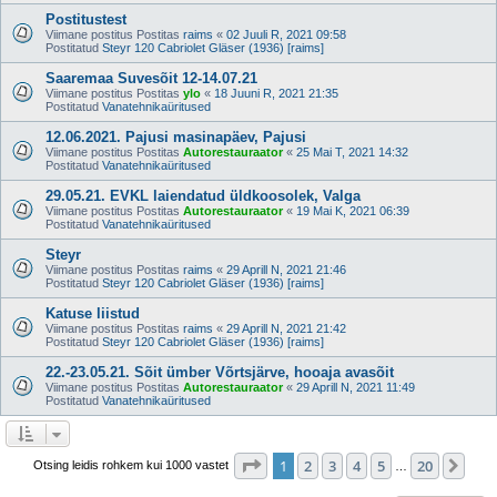
Postitustest
Viimane postitus Postitas
raims
«
02 Juuli R, 2021 09:58
Postitatud
Steyr 120 Cabriolet Gläser (1936) [raims]
Saaremaa Suvesõit 12-14.07.21
Viimane postitus Postitas
ylo
«
18 Juuni R, 2021 21:35
Postitatud
Vanatehnikaüritused
12.06.2021. Pajusi masinapäev, Pajusi
Viimane postitus Postitas
Autorestauraator
«
25 Mai T, 2021 14:32
Postitatud
Vanatehnikaüritused
29.05.21. EVKL laiendatud üldkoosolek, Valga
Viimane postitus Postitas
Autorestauraator
«
19 Mai K, 2021 06:39
Postitatud
Vanatehnikaüritused
Steyr
Viimane postitus Postitas
raims
«
29 Aprill N, 2021 21:46
Postitatud
Steyr 120 Cabriolet Gläser (1936) [raims]
Katuse liistud
Viimane postitus Postitas
raims
«
29 Aprill N, 2021 21:42
Postitatud
Steyr 120 Cabriolet Gläser (1936) [raims]
22.-23.05.21. Sõit ümber Võrtsjärve, hooaja avasõit
Viimane postitus Postitas
Autorestauraator
«
29 Aprill N, 2021 11:49
Postitatud
Vanatehnikaüritused
1
. leht
20
-st
1
2
3
4
5
20
Jär
Otsing leidis rohkem kui 1000 vastet
…