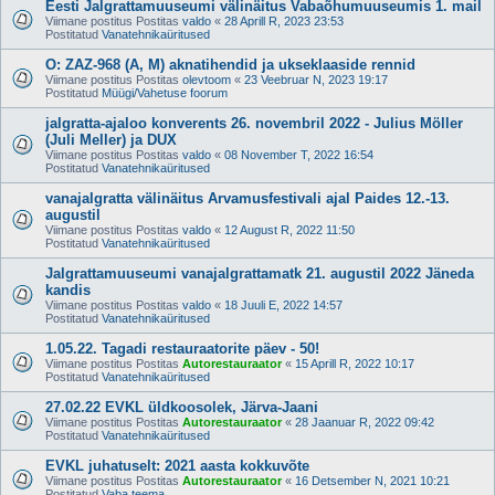
Eesti Jalgrattamuuseumi välinäitus Vabaõhumuuseumis 1. mail
Viimane postitus Postitas
valdo
«
28 Aprill R, 2023 23:53
Postitatud
Vanatehnikaüritused
O: ZAZ-968 (A, M) aknatihendid ja ukseklaaside rennid
Viimane postitus Postitas
olevtoom
«
23 Veebruar N, 2023 19:17
Postitatud
Müügi/Vahetuse foorum
jalgratta-ajaloo konverents 26. novembril 2022 - Julius Möller
(Juli Meller) ja DUX
Viimane postitus Postitas
valdo
«
08 November T, 2022 16:54
Postitatud
Vanatehnikaüritused
vanajalgratta välinäitus Arvamusfestivali ajal Paides 12.-13.
augustil
Viimane postitus Postitas
valdo
«
12 August R, 2022 11:50
Postitatud
Vanatehnikaüritused
Jalgrattamuuseumi vanajalgrattamatk 21. augustil 2022 Jäneda
kandis
Viimane postitus Postitas
valdo
«
18 Juuli E, 2022 14:57
Postitatud
Vanatehnikaüritused
1.05.22. Tagadi restauraatorite päev - 50!
Viimane postitus Postitas
Autorestauraator
«
15 Aprill R, 2022 10:17
Postitatud
Vanatehnikaüritused
27.02.22 EVKL üldkoosolek, Järva-Jaani
Viimane postitus Postitas
Autorestauraator
«
28 Jaanuar R, 2022 09:42
Postitatud
Vanatehnikaüritused
EVKL juhatuselt: 2021 aasta kokkuvõte
Viimane postitus Postitas
Autorestauraator
«
16 Detsember N, 2021 10:21
Postitatud
Vaba teema