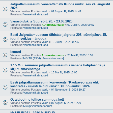
Jalgrattamuuseumi vanarattamatk Kunda ümbruses 24. augustil
2025
Viimane postitus Postitas
valdo
«
01 August R, 2025 14:47
Postitatud
Vanatehnikaüritused
Vanasõidukite Suursõit, 20. - 23.06.2025
Viimane postitus Postitas
Autorestauraator
«
02 Juuli K, 2025 09:57
Postitatud
Vanatehnikaüritused
Eesti Jalgrattamuuseum tähistab jalgratta 208. sünnipäeva 15.
juunil seiklusmänguga
Viimane postitus Postitas
valdo
«
10 Juuni T, 2025 00:35
Postitatud
Vanatehnikaüritused
Istmed
Viimane postitus Postitas
Autorestauraator
«
28 Mai K, 2025 15:57
Postitatud
MG TF (1954) [Autorestauraator]
17.5 Muuseumiöö jalgrattamuuseumis vanade heliplaatide ja
kirjutusmasinatega
Viimane postitus Postitas
valdo
«
15 Mai N, 2025 13:06
Postitatud
Vanatehnikaüritused
Eesti jalgrattamuuseumi konverents "Kaubaveoratas ehk
kastiratas - uuesti leitud vana"" 30. novembril 2024
Viimane postitus Postitas
valdo
«
04 November E, 2024 19:27
Postitatud
Vanatehnikaüritused
O: ajalooline tollise sammuga kett
Viimane postitus Postitas
valdo
«
07 August K, 2024 12:29
Postitatud
Müügi/Vahetuse foorum
M: MB 560SL, 1986 MÜÜDUD