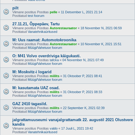
pilt
Viimane postitus Postitas
pelle
«
11 Detsember L, 2021 21:14
Postitatud
test foorum
27.11.21, Õppepäev, Tartu
Viimane postitus Postitas
Autorestauraator
«
18 November N, 2021 06:59
Postitatud
Vanatehnikaüritused
M: Uus raamat: Automotokroonika
Viimane postitus Postitas
Autorestauraator
«
10 November K, 2021 15:51
Postitatud
Müügi/Vahetuse foorum
O: M41 Volvo overdriviga käigukasti.
Viimane postitus Postitas
tafcka
«
04 November N, 2021 07:49
Postitatud
Müügi/Vahetuse foorum
M: Moskvitz-i logarid
Viimane postitus Postitas
miilits
«
31 Oktoober P, 2021 08:41
Postitatud
Müügi/Vahetuse foorum
M: kasutamata UAZ osad.
Viimane postitus Postitas
miilits
«
31 Oktoober P, 2021 08:33
Postitatud
Müügi/Vahetuse foorum
GAZ 2410 tagasild.
Viimane postitus Postitas
miilits
«
22 September K, 2021 02:39
Postitatud
Müügi/Vahetuse foorum
jalgrattamuuseumi vanajalgrattamatk 22. augustil 2021 Olustvere
kandis
Viimane postitus Postitas
valdo
«
17 Juuli L, 2021 19:42
Postitatud
Vanatehnikaüritused