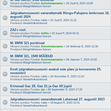
Viimane postitus Postitas
Autorestauraator
«
25 Juuli N, 2024 10:00
Postitatud
Müügi/Vahetuse foorum
Jalgrattamuuseumi vanarattamatk Rõngu-Palupera ümbruses 18.
augustil 2024
Viimane postitus Postitas
valdo
«
22 Juuli E, 2024 11:22
Postitatud
Vanatehnikaüritused
ZAZ-i rool.
Viimane postitus Postitas
miilits
«
02 Juuni P, 2024 06:31
Postitatud
Müügi/Vahetuse foorum
M: BMW 321 poritiivad
Viimane postitus Postitas
Autorestauraator
«
19 Veebruar E, 2024 12:30
Postitatud
Müügi/Vahetuse foorum
M: BMW 321, 1949 MÜÜDUD
Viimane postitus Postitas
Autorestauraator
«
09 Jaanuar T, 2024 10:02
Postitatud
Müügi/Vahetuse foorum
Eesti jalgrattamuuseumi avatud uste päev ja konverents 25.
novembril
Viimane postitus Postitas
valdo
«
20 November E, 2023 13:10
Postitatud
Vanatehnikaüritused
Erinevad Gaz 20, Gaz 21 ja Gaz 69 jupid
Viimane postitus Postitas
ylo
«
08 September R, 2023 17:20
Postitatud
Müügi/Vahetuse foorum
Jalgrattamuuseumi vanarattamatk Lahemaal 27. augustil 2023
Viimane postitus Postitas
valdo
«
18 August R, 2023 10:31
Postitatud
Vanatehnikaüritused