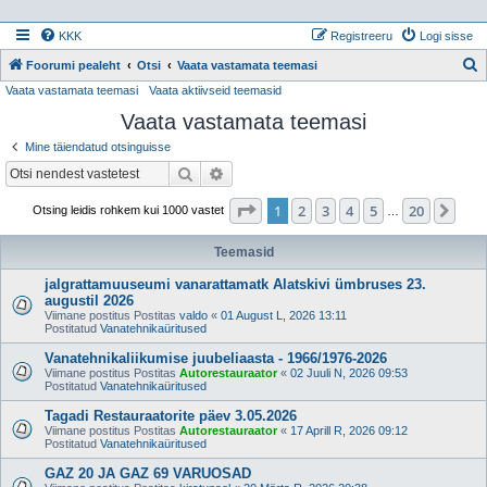
KKK
Registreeru
Logi sisse
Foorumi pealeht
Otsi
Vaata vastamata teemasi
Vaata vastamata teemasi
Vaata aktiivseid teemasid
t
Vaata vastamata teemasi
s
i
Mine täiendatud otsinguisse
Otsi
Täiendatud otsing
1
. leht
20
-st
1
2
3
4
5
20
Jär
Otsing leidis rohkem kui 1000 vastet
…
Teemasid
jalgrattamuuseumi vanarattamatk Alatskivi ümbruses 23.
augustil 2026
Viimane postitus Postitas
valdo
«
01 August L, 2026 13:11
Postitatud
Vanatehnikaüritused
Vanatehnikaliikumise juubeliaasta - 1966/1976-2026
Viimane postitus Postitas
Autorestauraator
«
02 Juuli N, 2026 09:53
Postitatud
Vanatehnikaüritused
Tagadi Restauraatorite päev 3.05.2026
Viimane postitus Postitas
Autorestauraator
«
17 Aprill R, 2026 09:12
Postitatud
Vanatehnikaüritused
GAZ 20 JA GAZ 69 VARUOSAD