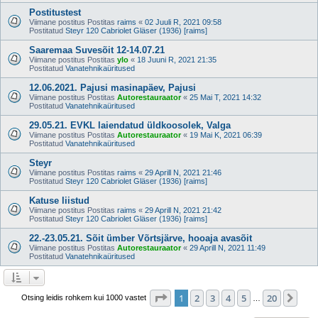
Postitustest
Viimane postitus Postitas
raims
«
02 Juuli R, 2021 09:58
Postitatud
Steyr 120 Cabriolet Gläser (1936) [raims]
Saaremaa Suvesõit 12-14.07.21
Viimane postitus Postitas
ylo
«
18 Juuni R, 2021 21:35
Postitatud
Vanatehnikaüritused
12.06.2021. Pajusi masinapäev, Pajusi
Viimane postitus Postitas
Autorestauraator
«
25 Mai T, 2021 14:32
Postitatud
Vanatehnikaüritused
29.05.21. EVKL laiendatud üldkoosolek, Valga
Viimane postitus Postitas
Autorestauraator
«
19 Mai K, 2021 06:39
Postitatud
Vanatehnikaüritused
Steyr
Viimane postitus Postitas
raims
«
29 Aprill N, 2021 21:46
Postitatud
Steyr 120 Cabriolet Gläser (1936) [raims]
Katuse liistud
Viimane postitus Postitas
raims
«
29 Aprill N, 2021 21:42
Postitatud
Steyr 120 Cabriolet Gläser (1936) [raims]
22.-23.05.21. Sõit ümber Võrtsjärve, hooaja avasõit
Viimane postitus Postitas
Autorestauraator
«
29 Aprill N, 2021 11:49
Postitatud
Vanatehnikaüritused
1
. leht
20
-st
1
2
3
4
5
20
Jär
Otsing leidis rohkem kui 1000 vastet
…