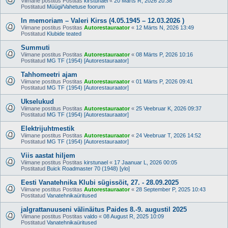
Viimane postitus Postitas
kirstunael
«
20 Märts R, 2026 20:38
Postitatud
Müügi/Vahetuse foorum
In memoriam – Valeri Kirss (4.05.1945 – 12.03.2026 )
Viimane postitus Postitas
Autorestauraator
«
12 Märts N, 2026 13:49
Postitatud
Klubide teated
Summuti
Viimane postitus Postitas
Autorestauraator
«
08 Märts P, 2026 10:16
Postitatud
MG TF (1954) [Autorestauraator]
Tahhomeetri ajam
Viimane postitus Postitas
Autorestauraator
«
01 Märts P, 2026 09:41
Postitatud
MG TF (1954) [Autorestauraator]
Ukselukud
Viimane postitus Postitas
Autorestauraator
«
25 Veebruar K, 2026 09:37
Postitatud
MG TF (1954) [Autorestauraator]
Elektrijuhtmestik
Viimane postitus Postitas
Autorestauraator
«
24 Veebruar T, 2026 14:52
Postitatud
MG TF (1954) [Autorestauraator]
Viis aastat hiljem
Viimane postitus Postitas
kirstunael
«
17 Jaanuar L, 2026 00:05
Postitatud
Buick Roadmaster 70 (1948) [ylo]
Eesti Vanatehnika Klubi sügissõit, 27. - 28.09.2025
Viimane postitus Postitas
Autorestauraator
«
28 September P, 2025 10:43
Postitatud
Vanatehnikaüritused
jalgrattanuuseni välinäitus Paides 8.-9. augustil 2025
Viimane postitus Postitas
valdo
«
08 August R, 2025 10:09
Postitatud
Vanatehnikaüritused