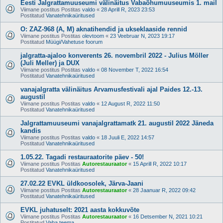
Eesti Jalgrattamuuseumi välinäitus Vabaõhumuuseumis 1. mail
Viimane postitus Postitas
valdo
«
28 Aprill R, 2023 23:53
Postitatud
Vanatehnikaüritused
O: ZAZ-968 (A, M) aknatihendid ja ukseklaaside rennid
Viimane postitus Postitas
olevtoom
«
23 Veebruar N, 2023 19:17
Postitatud
Müügi/Vahetuse foorum
jalgratta-ajaloo konverents 26. novembril 2022 - Julius Möller
(Juli Meller) ja DUX
Viimane postitus Postitas
valdo
«
08 November T, 2022 16:54
Postitatud
Vanatehnikaüritused
vanajalgratta välinäitus Arvamusfestivali ajal Paides 12.-13.
augustil
Viimane postitus Postitas
valdo
«
12 August R, 2022 11:50
Postitatud
Vanatehnikaüritused
Jalgrattamuuseumi vanajalgrattamatk 21. augustil 2022 Jäneda
kandis
Viimane postitus Postitas
valdo
«
18 Juuli E, 2022 14:57
Postitatud
Vanatehnikaüritused
1.05.22. Tagadi restauraatorite päev - 50!
Viimane postitus Postitas
Autorestauraator
«
15 Aprill R, 2022 10:17
Postitatud
Vanatehnikaüritused
27.02.22 EVKL üldkoosolek, Järva-Jaani
Viimane postitus Postitas
Autorestauraator
«
28 Jaanuar R, 2022 09:42
Postitatud
Vanatehnikaüritused
EVKL juhatuselt: 2021 aasta kokkuvõte
Viimane postitus Postitas
Autorestauraator
«
16 Detsember N, 2021 10:21
Postitatud
Vaba teema