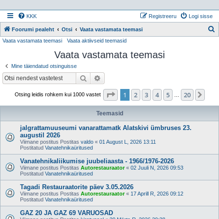
KKK
Registreeru
Logi sisse
Foorumi pealeht
Otsi
Vaata vastamata teemasi
Vaata vastamata teemasi
Vaata aktiivseid teemasid
t
Vaata vastamata teemasi
s
i
Mine täiendatud otsinguisse
Otsi
Täiendatud otsing
1
. leht
20
-st
1
2
3
4
5
20
Jär
Otsing leidis rohkem kui 1000 vastet
…
Teemasid
jalgrattamuuseumi vanarattamatk Alatskivi ümbruses 23.
augustil 2026
Viimane postitus Postitas
valdo
«
01 August L, 2026 13:11
Postitatud
Vanatehnikaüritused
Vanatehnikaliikumise juubeliaasta - 1966/1976-2026
Viimane postitus Postitas
Autorestauraator
«
02 Juuli N, 2026 09:53
Postitatud
Vanatehnikaüritused
Tagadi Restauraatorite päev 3.05.2026
Viimane postitus Postitas
Autorestauraator
«
17 Aprill R, 2026 09:12
Postitatud
Vanatehnikaüritused
GAZ 20 JA GAZ 69 VARUOSAD