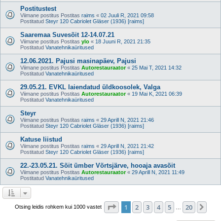
Postitustest
Viimane postitus Postitas
raims
«
02 Juuli R, 2021 09:58
Postitatud
Steyr 120 Cabriolet Gläser (1936) [raims]
Saaremaa Suvesõit 12-14.07.21
Viimane postitus Postitas
ylo
«
18 Juuni R, 2021 21:35
Postitatud
Vanatehnikaüritused
12.06.2021. Pajusi masinapäev, Pajusi
Viimane postitus Postitas
Autorestauraator
«
25 Mai T, 2021 14:32
Postitatud
Vanatehnikaüritused
29.05.21. EVKL laiendatud üldkoosolek, Valga
Viimane postitus Postitas
Autorestauraator
«
19 Mai K, 2021 06:39
Postitatud
Vanatehnikaüritused
Steyr
Viimane postitus Postitas
raims
«
29 Aprill N, 2021 21:46
Postitatud
Steyr 120 Cabriolet Gläser (1936) [raims]
Katuse liistud
Viimane postitus Postitas
raims
«
29 Aprill N, 2021 21:42
Postitatud
Steyr 120 Cabriolet Gläser (1936) [raims]
22.-23.05.21. Sõit ümber Võrtsjärve, hooaja avasõit
Viimane postitus Postitas
Autorestauraator
«
29 Aprill N, 2021 11:49
Postitatud
Vanatehnikaüritused
1
. leht
20
-st
1
2
3
4
5
20
Jär
Otsing leidis rohkem kui 1000 vastet
…