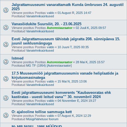
Jalgrattamuuseumi vanarattamatk Kunda ümbruses 24. augustil
2025
Viimane postitus Postitas
valdo
«
01 August R, 2025 14:47
Postitatud
Vanatehnikaüritused
Vanasõidukite Suursõit, 20. - 23.06.2025
Viimane postitus Postitas
Autorestauraator
«
02 Juuli K, 2025 09:57
Postitatud
Vanatehnikaüritused
Eesti Jalgrattamuuseum tähistab jalgratta 208. sünnipäeva 15.
juunil seiklusmänguga
Viimane postitus Postitas
valdo
«
10 Juuni T, 2025 00:35
Postitatud
Vanatehnikaüritused
Istmed
Viimane postitus Postitas
Autorestauraator
«
28 Mai K, 2025 15:57
Postitatud
MG TF (1954) [Autorestauraator]
17.5 Muuseumiöö jalgrattamuuseumis vanade heliplaatide ja
kirjutusmasinatega
Viimane postitus Postitas
valdo
«
15 Mai N, 2025 13:06
Postitatud
Vanatehnikaüritused
Eesti jalgrattamuuseumi konverents "Kaubaveoratas ehk
kastiratas - uuesti leitud vana"" 30. novembril 2024
Viimane postitus Postitas
valdo
«
04 November E, 2024 19:27
Postitatud
Vanatehnikaüritused
O: ajalooline tollise sammuga kett
Viimane postitus Postitas
valdo
«
07 August K, 2024 12:29
Postitatud
Müügi/Vahetuse foorum
M: MB 560SL, 1986 MÜÜDUD