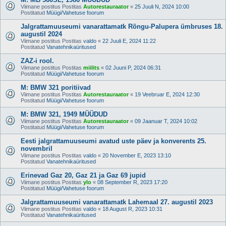
Viimane postitus Postitas
Autorestauraator
«
25 Juuli N, 2024 10:00
Postitatud
Müügi/Vahetuse foorum
Jalgrattamuuseumi vanarattamatk Rõngu-Palupera ümbruses 18.
augustil 2024
Viimane postitus Postitas
valdo
«
22 Juuli E, 2024 11:22
Postitatud
Vanatehnikaüritused
ZAZ-i rool.
Viimane postitus Postitas
miilits
«
02 Juuni P, 2024 06:31
Postitatud
Müügi/Vahetuse foorum
M: BMW 321 poritiivad
Viimane postitus Postitas
Autorestauraator
«
19 Veebruar E, 2024 12:30
Postitatud
Müügi/Vahetuse foorum
M: BMW 321, 1949 MÜÜDUD
Viimane postitus Postitas
Autorestauraator
«
09 Jaanuar T, 2024 10:02
Postitatud
Müügi/Vahetuse foorum
Eesti jalgrattamuuseumi avatud uste päev ja konverents 25.
novembril
Viimane postitus Postitas
valdo
«
20 November E, 2023 13:10
Postitatud
Vanatehnikaüritused
Erinevad Gaz 20, Gaz 21 ja Gaz 69 jupid
Viimane postitus Postitas
ylo
«
08 September R, 2023 17:20
Postitatud
Müügi/Vahetuse foorum
Jalgrattamuuseumi vanarattamatk Lahemaal 27. augustil 2023
Viimane postitus Postitas
valdo
«
18 August R, 2023 10:31
Postitatud
Vanatehnikaüritused