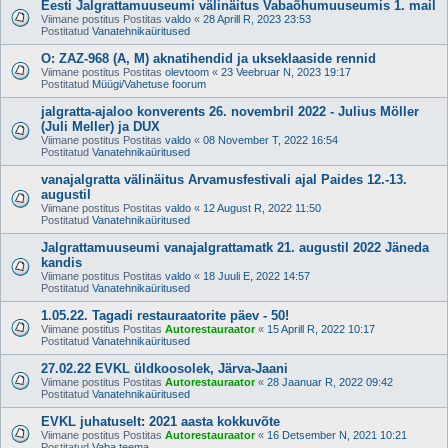
Eesti Jalgrattamuuseumi välinäitus Vabaõhumuuseumis 1. mail
Viimane postitus Postitas
valdo
«
28 Aprill R, 2023 23:53
Postitatud
Vanatehnikaüritused
O: ZAZ-968 (A, M) aknatihendid ja ukseklaaside rennid
Viimane postitus Postitas
olevtoom
«
23 Veebruar N, 2023 19:17
Postitatud
Müügi/Vahetuse foorum
jalgratta-ajaloo konverents 26. novembril 2022 - Julius Möller
(Juli Meller) ja DUX
Viimane postitus Postitas
valdo
«
08 November T, 2022 16:54
Postitatud
Vanatehnikaüritused
vanajalgratta välinäitus Arvamusfestivali ajal Paides 12.-13.
augustil
Viimane postitus Postitas
valdo
«
12 August R, 2022 11:50
Postitatud
Vanatehnikaüritused
Jalgrattamuuseumi vanajalgrattamatk 21. augustil 2022 Jäneda
kandis
Viimane postitus Postitas
valdo
«
18 Juuli E, 2022 14:57
Postitatud
Vanatehnikaüritused
1.05.22. Tagadi restauraatorite päev - 50!
Viimane postitus Postitas
Autorestauraator
«
15 Aprill R, 2022 10:17
Postitatud
Vanatehnikaüritused
27.02.22 EVKL üldkoosolek, Järva-Jaani
Viimane postitus Postitas
Autorestauraator
«
28 Jaanuar R, 2022 09:42
Postitatud
Vanatehnikaüritused
EVKL juhatuselt: 2021 aasta kokkuvõte
Viimane postitus Postitas
Autorestauraator
«
16 Detsember N, 2021 10:21
Postitatud
Vaba teema