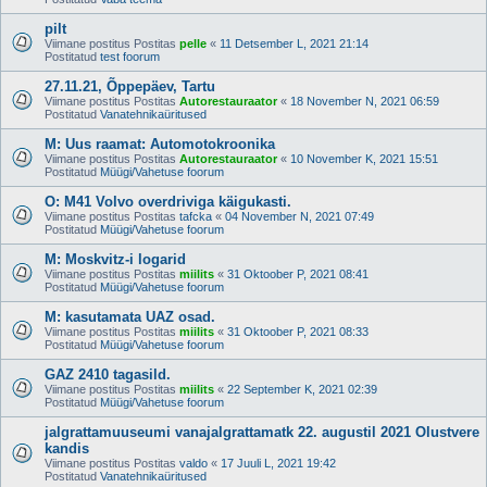
pilt
Viimane postitus Postitas
pelle
«
11 Detsember L, 2021 21:14
Postitatud
test foorum
27.11.21, Õppepäev, Tartu
Viimane postitus Postitas
Autorestauraator
«
18 November N, 2021 06:59
Postitatud
Vanatehnikaüritused
M: Uus raamat: Automotokroonika
Viimane postitus Postitas
Autorestauraator
«
10 November K, 2021 15:51
Postitatud
Müügi/Vahetuse foorum
O: M41 Volvo overdriviga käigukasti.
Viimane postitus Postitas
tafcka
«
04 November N, 2021 07:49
Postitatud
Müügi/Vahetuse foorum
M: Moskvitz-i logarid
Viimane postitus Postitas
miilits
«
31 Oktoober P, 2021 08:41
Postitatud
Müügi/Vahetuse foorum
M: kasutamata UAZ osad.
Viimane postitus Postitas
miilits
«
31 Oktoober P, 2021 08:33
Postitatud
Müügi/Vahetuse foorum
GAZ 2410 tagasild.
Viimane postitus Postitas
miilits
«
22 September K, 2021 02:39
Postitatud
Müügi/Vahetuse foorum
jalgrattamuuseumi vanajalgrattamatk 22. augustil 2021 Olustvere
kandis
Viimane postitus Postitas
valdo
«
17 Juuli L, 2021 19:42
Postitatud
Vanatehnikaüritused