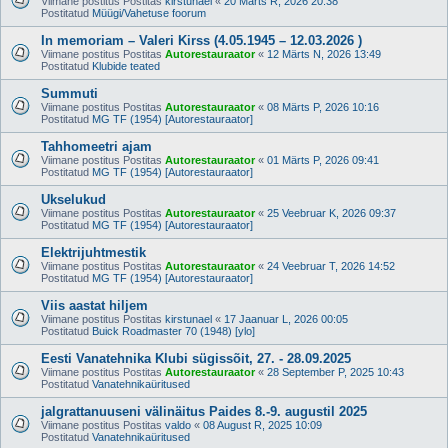
Viimane postitus Postitas
kirstunael
«
20 Märts R, 2026 20:38
Postitatud
Müügi/Vahetuse foorum
In memoriam – Valeri Kirss (4.05.1945 – 12.03.2026 )
Viimane postitus Postitas
Autorestauraator
«
12 Märts N, 2026 13:49
Postitatud
Klubide teated
Summuti
Viimane postitus Postitas
Autorestauraator
«
08 Märts P, 2026 10:16
Postitatud
MG TF (1954) [Autorestauraator]
Tahhomeetri ajam
Viimane postitus Postitas
Autorestauraator
«
01 Märts P, 2026 09:41
Postitatud
MG TF (1954) [Autorestauraator]
Ukselukud
Viimane postitus Postitas
Autorestauraator
«
25 Veebruar K, 2026 09:37
Postitatud
MG TF (1954) [Autorestauraator]
Elektrijuhtmestik
Viimane postitus Postitas
Autorestauraator
«
24 Veebruar T, 2026 14:52
Postitatud
MG TF (1954) [Autorestauraator]
Viis aastat hiljem
Viimane postitus Postitas
kirstunael
«
17 Jaanuar L, 2026 00:05
Postitatud
Buick Roadmaster 70 (1948) [ylo]
Eesti Vanatehnika Klubi sügissõit, 27. - 28.09.2025
Viimane postitus Postitas
Autorestauraator
«
28 September P, 2025 10:43
Postitatud
Vanatehnikaüritused
jalgrattanuuseni välinäitus Paides 8.-9. augustil 2025
Viimane postitus Postitas
valdo
«
08 August R, 2025 10:09
Postitatud
Vanatehnikaüritused