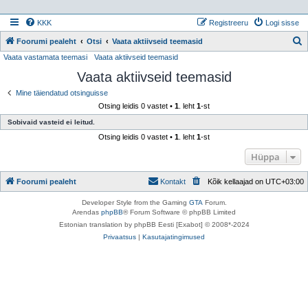
KKK
Registreeru
Logi sisse
Foorumi pealeht
Otsi
Vaata aktiivseid teemasid
Vaata vastamata teemasi
Vaata aktiivseid teemasid
t
Vaata aktiivseid teemasid
s
i
Mine täiendatud otsinguisse
Otsing leidis 0 vastet •
1
. leht
1
-st
Sobivaid vasteid ei leitud.
Otsing leidis 0 vastet •
1
. leht
1
-st
Hüppa
Foorumi pealeht
Kontakt
Kõik kellaajad on
UTC+03:00
Developer Style from the Gaming
GTA
Forum.
Arendas
phpBB
® Forum Software © phpBB Limited
Estonian translation by phpBB Eesti [Exabot] © 2008*-2024
Privaatsus
|
Kasutajatingimused