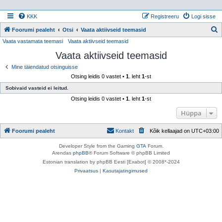
KKK
Registreeru
Logi sisse
Foorumi pealeht
Otsi
Vaata aktiivseid teemasid
Vaata vastamata teemasi
Vaata aktiivseid teemasid
t
Vaata aktiivseid teemasid
s
i
Mine täiendatud otsinguisse
Otsing leidis 0 vastet •
1
. leht
1
-st
Sobivaid vasteid ei leitud.
Otsing leidis 0 vastet •
1
. leht
1
-st
Hüppa
Foorumi pealeht
Kontakt
Kõik kellaajad on
UTC+03:00
Developer Style from the Gaming
GTA
Forum.
Arendas
phpBB
® Forum Software © phpBB Limited
Estonian translation by phpBB Eesti [Exabot] © 2008*-2024
Privaatsus
|
Kasutajatingimused