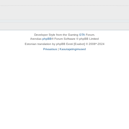
Developer Style from the Gaming
GTA
Forum.
Arendas
phpBB
® Forum Software © phpBB Limited
Estonian translation by phpBB Eesti [Exabot] © 2008*-2024
Privaatsus
|
Kasutajatingimused