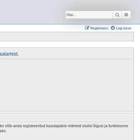
Otsi
Täien
Registreeru
Logi sisse
aatamist.
 võib anda registreeritud kasutajatele mitmeid olulisi õigusi ja funktsioone
eks.