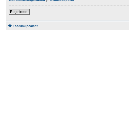
Registreeru
Foorumi pealeht