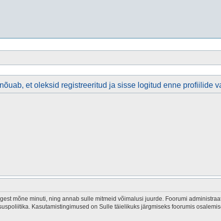
õuab, et oleksid registreeritud ja sisse logitud enne profiilide v
est mõne minuti, ning annab sulle mitmeid võimalusi juurde. Foorumi administraator
tsuspoliitika. Kasutamistingimused on Sulle täielikuks järgmiseks foorumis osalemis