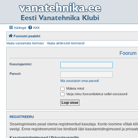
Kiirlingid
KKK
Foorumi pealeht
Vaata vastamata teemasi
Vaata aktiivseid teemasid
Foorum n
Kasutajanimi:
Parool:
Ma unustasin oma parooli
Mäleta mind
Varja minu foorumilolekut sellel sessioonil
REGISTREERU
Sisselogimiseks pead olema registreeritud kasutaja. Konto loomine võtab kõig
veelgi. Enne registreerumist loe kindlasti läbi kasutamistingimused ja privaa
Kasutamistingimused
|
Privaatsuspoliis