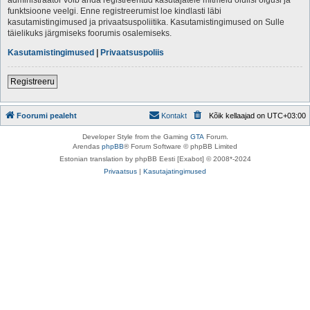
funktsioone veelgi. Enne registreerumist loe kindlasti läbi
kasutamistingimused ja privaatsuspoliitika. Kasutamistingimused on Sulle
täielikuks järgmiseks foorumis osalemiseks.
Kasutamistingimused
|
Privaatsuspoliis
Registreeru
Foorumi pealeht
Kontakt
Kõik kellaajad on
UTC+03:00
Developer Style from the Gaming
GTA
Forum.
Arendas
phpBB
® Forum Software © phpBB Limited
Estonian translation by phpBB Eesti [Exabot] © 2008*-2024
Privaatsus
|
Kasutajatingimused