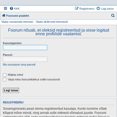
KKK
Registreeru
Logi sisse
Foorumi pealeht
Vaata vastamata teemasi
Vaata aktiivseid teemasid
t
s
Foorum nõuab, et oleksid registreeritud ja sisse logitud
enne profiilide vaatamist.
i
Kasutajanimi:
Parool:
Ma unustasin oma parooli
Mäleta mind
Varja minu foorumilolekut sellel sessioonil
REGISTREERU
Sisselogimiseks pead olema registreeritud kasutaja. Konto loomine võtab
kõigest mõne minuti, ning annab sulle mitmeid võimalusi juurde. Foorumi
administraator võib anda registreeritud kasutajatele mitmeid olulisi õigusi ja