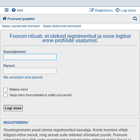
KKK
Registreeru
Logi sisse
Foorumi pealeht
Vaata vastamata teemasi
Vaata aktiivseid teemasid
t
s
Foorum nõuab, et oleksid registreeritud ja sisse logitud
enne profiilide vaatamist.
i
Kasutajanimi:
Parool:
Ma unustasin oma parooli
Mäleta mind
Varja minu foorumilolekut sellel sessioonil
REGISTREERU
Sisselogimiseks pead olema registreeritud kasutaja. Konto loomine võtab
kõigest mõne minuti, ning annab sulle mitmeid võimalusi juurde. Foorumi
administraator võib anda registreeritud kasutajatele mitmeid olulisi õigusi ja