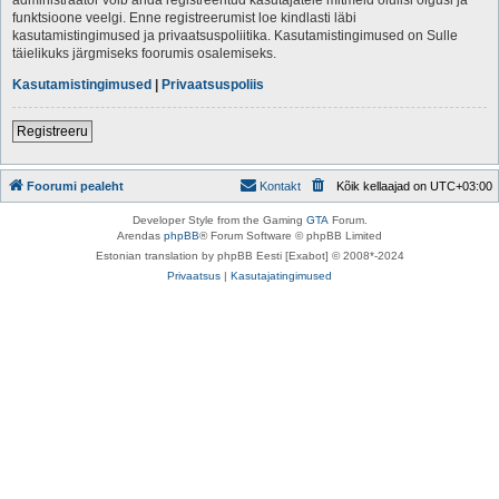
funktsioone veelgi. Enne registreerumist loe kindlasti läbi
kasutamistingimused ja privaatsuspoliitika. Kasutamistingimused on Sulle
täielikuks järgmiseks foorumis osalemiseks.
Kasutamistingimused
|
Privaatsuspoliis
Registreeru
Foorumi pealeht
Kontakt
Kõik kellaajad on
UTC+03:00
Developer Style from the Gaming
GTA
Forum.
Arendas
phpBB
® Forum Software © phpBB Limited
Estonian translation by phpBB Eesti [Exabot] © 2008*-2024
Privaatsus
|
Kasutajatingimused