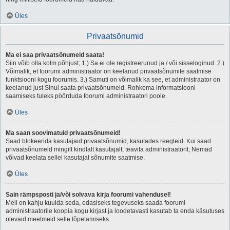
Üles
Privaatsõnumid
Ma ei saa privaatsõnumeid saata!
Siin võib olla kolm põhjust; 1.) Sa ei ole registreerunud ja / või sisseloginud. 2.)
Võimalik, et foorumi administraator on keelanud privaatsõnumite saatmise
funktsiooni kogu foorumis. 3.) Samuti on võimalik ka see, et administraator on
keelanud just Sinul saata privaatsõnumeid. Rohkema informatsiooni
saamiseks tuleks pöörduda foorumi administraatori poole.
Üles
Ma saan soovimatuid privaatsõnumeid!
Saad blokeerida kasutajaid privaatsõnumid, kasutades reegleid. Kui saad
privaatsõnumeid mingilt kindlalt kasutajalt, teavita administraatorit; Nemad
võivad keelata sellel kasutajal sõnumite saatmise.
Üles
Sain rämpsposti ja/või solvava kirja foorumi vahendusel!
Meil on kahju kuulda seda, edasiseks tegevuseks saada foorumi
administraatorile koopia kogu kirjast ja loodetavasti kasutab ta enda käsutuses
olevaid meetmeid selle lõpetamiseks.