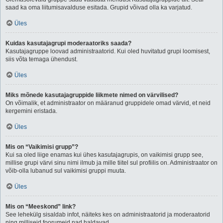
saad ka oma liitumisavalduse esitada. Grupid võivad olla ka varjatud.
Üles
Kuidas kasutajagrupi moderaatoriks saada?
Kasutajagruppe loovad administraatorid. Kui oled huvitatud grupi loomisest,
siis võta temaga ühendust.
Üles
Miks mõnede kasutajagruppide liikmete nimed on värvilised?
On võimalik, et administraator on määranud gruppidele omad värvid, et neid
kergemini eristada.
Üles
Mis on “Vaikimisi grupp”?
Kui sa oled liige enamas kui ühes kasutajagrupis, on vaikimisi grupp see,
millise grupi värvi sinu nimi ilmub ja mille tiitel sul profiilis on. Administraator on
võib-olla lubanud sul vaikimisi gruppi muuta.
Üles
Mis on “Meeskond” link?
See lehekülg sisaldab infot, näiteks kes on administraatorid ja moderaatorid
ning milliseid foorumeid nad haldavad.