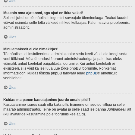
Üles
Muutsin oma ajatsooni, aga ajad on ikka valed!
Sellisel juhul on tõenäoliselt tegemist suveajale üleminekuga. Teatud kuudel
võivad esineda selle tõttu väiksed nihked kellaajas. Palun teavita probleemist
administraatorit.
Üles
Minu emakeelt ei ole nimekirjas!
Tõenäoliselt ei installeerinud administraator seda keelt või ei ole keegi seda
veel tõlkinud. Võta ühendust foorumi administraatoriga ja palu, kas oleks
võimalik antud keelefail paigaldada foorumile. Kui antud keelefaili ei
eksisteeri, siis võid ka ise luua uue tõlke phpBB foorumile. Rohkemat
informatsiooni kuidas tõlkida phpBB tarkvara leiad
phpBB
® ametlikult
veebilehelt.
Üles
Kuidas ma panen kasutajanime juurde omale pildi?
Kasutajanime juures saab olla kaks pilti. Esimene on seotud tiitliga ja selle
määrab administraator. Teine on avatar ja selle saad ise panna
Juhtpaneel
i alt
(kui avataride kasutamine pole foorumis keelatud).
Üles