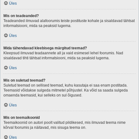
Üles
Mis on teadeanded?
Teadeanded ilmuvad alafoorumis teiste postituste kohale ja sisaldavad tähtsat
informatsiooni, mida sa peaksid lugema.
Üles
Mida tähendavad kleebisega märgitud teemad?
Kleepsud ilmuvad teadaannete all ja vaid esimesel lehel foorumis. Nad
sisaldavad tihti tähtsat informatsiooni, mida sa peaksid lugema.
Üles
Mis on suletud teemad?
Suletud teemad on sellised teemad, kuhu kasutaja ei saa enam postitada.
Teemasid võidakse sulgeda mitmetel põhjustel. Ka võid sa saada sulgeda
omaenda teemasid, kui selleks on sul õigused.
Üles
Mis on teemaikoonid
Teemaikoonid on autori poolt valitud pildikesed, mis ilmuvad teema nime
kõrval foorumis ja näitavad, mis sisuga teema on.
Üles