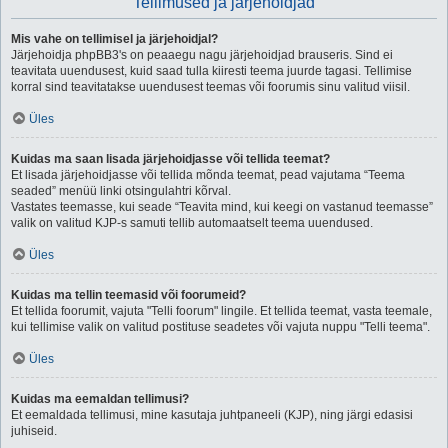
Tellimused ja järjehoidjad
Mis vahe on tellimisel ja järjehoidjal?
Järjehoidja phpBB3's on peaaegu nagu järjehoidjad brauseris. Sind ei
teavitata uuendusest, kuid saad tulla kiiresti teema juurde tagasi. Tellimise
korral sind teavitatakse uuendusest teemas või foorumis sinu valitud viisil.
Üles
Kuidas ma saan lisada järjehoidjasse või tellida teemat?
Et lisada järjehoidjasse või tellida mõnda teemat, pead vajutama “Teema
seaded” menüü linki otsingulahtri kõrval.
Vastates teemasse, kui seade “Teavita mind, kui keegi on vastanud teemasse”
valik on valitud KJP-s samuti tellib automaatselt teema uuendused.
Üles
Kuidas ma tellin teemasid või foorumeid?
Et tellida foorumit, vajuta "Telli foorum" lingile. Et tellida teemat, vasta teemale,
kui tellimise valik on valitud postituse seadetes või vajuta nuppu "Telli teema".
Üles
Kuidas ma eemaldan tellimusi?
Et eemaldada tellimusi, mine kasutaja juhtpaneeli (KJP), ning järgi edasisi
juhiseid.