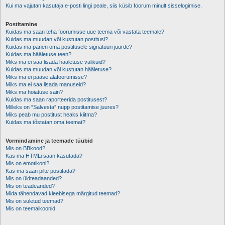
Kui ma vajutan kasutaja e-posti lingi peale, siis küsib foorum minult sisselogimise.
Postitamine
Kuidas ma saan teha foorumisse uue teema või vastata teemale?
Kuidas ma muudan või kustutan postitusi?
Kuidas ma panen oma postitusele signatuuri juurde?
Kuidas ma hääletuse teen?
Miks ma ei saa lisada hääletuse valikuid?
Kuidas ma muudan või kustutan hääletuse?
Miks ma ei pääse alafoorumisse?
Miks ma ei saa lisada manuseid?
Miks ma hoiatuse sain?
Kuidas ma saan raporteerida postitusest?
Milleks on “Salvesta” nupp postitamise juures?
Miks peab mu postitust heaks kiitma?
Kuidas ma tõstatan oma teemat?
Vormindamine ja teemade tüübid
Mis on BBkood?
Kas ma HTMLi saan kasutada?
Mis on emotikoni?
Kas ma saan pilte postitada?
Mis on üldteadaanded?
Mis on teadeanded?
Mida tähendavad kleebisega märgitud teemad?
Mis on suletud teemad?
Mis on teemaikoonid