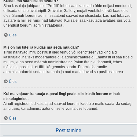
Kuidas ma saan lisada avatari?
Sinu kasutaja juhtpaneeli “Profiili” lehel saad kasutada ühte neljast meetodist,
et lisada omale avataripilt: Gravatar, Gallery, mujalt veebilehelt või laadides
üles. Samuti foorumi administraatorid saavad ise otsustada, kas nad lubavad
avatare ja millisel viisil nad lubavad. Kui sa ei saa kasutada avatare, siis võta
ühendust foorumi administraatoriga..
Üles
Mis on mu tiitel ja kuidas ma seda muudan?
Tiitlid näitavad, mitu postitust oled teinud või identfitseerivad kindlaid
kasutajaid, näiteks moderaatoreid ja administraatoreid. Enamasti ei saa tiitleid
muuta, kuna need määrab administraator. Palun ära riku foorumit, tehes
mõttetuid postitusi, et tiitlit kõrgemaks saada. Enamik foorumite
administraatoreid seda ei kannata ja nad madaldavad su postituste arvu.
Üles
Kui ma vajutan kasutaja e-posti lingi peale, siis küsib foorum minult
sisselogimise.
Ainult registreeritud kasutajad saavad foorumi kaudu e-maile saata. Ja sedagi
ainult siis, kui administraator on selle võimaluse lubanud.
Üles
Postitamine