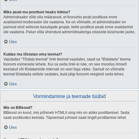
Miks peab mu postitust heaks kiitma?
Administraator võib olla määranud, et foorumis peab postituse enne
avaldamist moderaator üle vaatama. Ka on võimalik, et administraator on
pannud sind sellesse kasutajate gruppi, kelle postitusi peab enne avaldamist
üle vaatama. Palun võta ühendust administraatoriga edasiste küsimuste jaoks.
Üles
Kuidas ma tõstatan oma teemat?
Vajutades “Tõstata teemat” linki teemat vaadates, saad sa "tõstatada" teema
foorumi esimesele lehele. Kui sa seda linki ei näe, on see moodus ilmselt
keelatud või tõstatamiste intervall on veel liiga väike. Samuti on võimalik
teemat tõstatada sellele vastates, kuid jälgi foorumi reegleid seda tehes.
Üles
Vormindamine ja teemade tüübid
Mis on BBkood?
BBkood on kood, mis põhineb HTMLil ning mis on abiks postitamisel. Seda
saab postitustes keelata. Täpsemad juhised saab lingilt postitamise lehel.
Üles