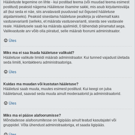
Hääletuste tegemine on lihte - kui postitad teema (või muudad teema esimest
postitust) peaksid nägema
Hääletuse lisamine
sakki, mis asub kirjutamisvälja
all (kui seda ei näe, siis arvatavasti puuduvad sul õigused hääletuse
algatamiseks). Peaksid sisestama hääletuse pealkirja ja vähemalt kaks
vastusevarianti (selleks, et määrata vastusevarianti, sisesta see vastavale
reale. Hääletusele saab ka määrata ajalimiidi, 0 tähendab piiramatut aega.
Valikvastuste arv võib olla piiratud, selle määrab foorumi administraator.
Üles
Miks ma ei saa lisada hääletuse valikuid?
Hääletuse valikute limiidi määrab administraator. Kui tunned vajadust ületada
seda limiiti, kontakteeru administraatoriga.
Üles
Kuidas ma muudan või kustutan hääletuse?
Hääletusi saab muuta, muutes esimest postitust. Kui keegi on juba
hääletanud, saavad seda muuta ainult moderaatorid ja administraatorid.
Üles
Miks ma ei pääse alafoorumisse?
Mõndadesse alafoorumitesse on ligipääs ainult teatud kasutajatel või
gruppidel. Võta ühendust administraatoriga, et saada ligipääs.
Üles