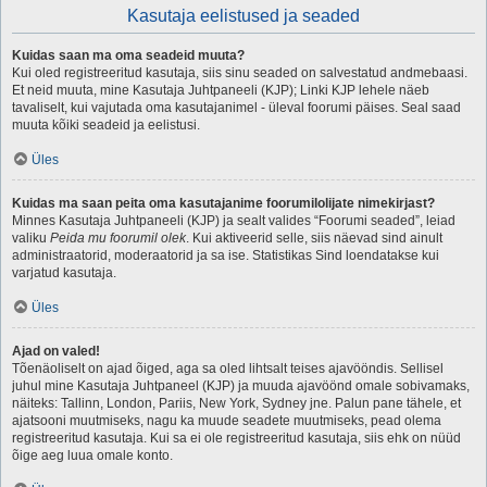
Kasutaja eelistused ja seaded
Kuidas saan ma oma seadeid muuta?
Kui oled registreeritud kasutaja, siis sinu seaded on salvestatud andmebaasi.
Et neid muuta, mine Kasutaja Juhtpaneeli (KJP); Linki KJP lehele näeb
tavaliselt, kui vajutada oma kasutajanimel - üleval foorumi päises. Seal saad
muuta kõiki seadeid ja eelistusi.
Üles
Kuidas ma saan peita oma kasutajanime foorumilolijate nimekirjast?
Minnes Kasutaja Juhtpaneeli (KJP) ja sealt valides “Foorumi seaded”, leiad
valiku
Peida mu foorumil olek
. Kui aktiveerid selle, siis näevad sind ainult
administraatorid, moderaatorid ja sa ise. Statistikas Sind loendatakse kui
varjatud kasutaja.
Üles
Ajad on valed!
Tõenäoliselt on ajad õiged, aga sa oled lihtsalt teises ajavööndis. Sellisel
juhul mine Kasutaja Juhtpaneel (KJP) ja muuda ajavöönd omale sobivamaks,
näiteks: Tallinn, London, Pariis, New York, Sydney jne. Palun pane tähele, et
ajatsooni muutmiseks, nagu ka muude seadete muutmiseks, pead olema
registreeritud kasutaja. Kui sa ei ole registreeritud kasutaja, siis ehk on nüüd
õige aeg luua omale konto.