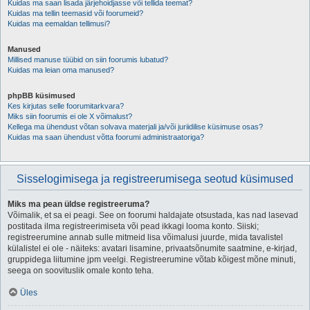
Kuidas ma saan lisada järjehoidjasse või tellida teemat?
Kuidas ma tellin teemasid või foorumeid?
Kuidas ma eemaldan tellimusi?
Manused
Millised manuse tüübid on siin foorumis lubatud?
Kuidas ma leian oma manused?
phpBB küsimused
Kes kirjutas selle foorumitarkvara?
Miks siin foorumis ei ole X võimalust?
Kellega ma ühendust võtan solvava materjali ja/või juriidilise küsimuse osas?
Kuidas ma saan ühendust võtta foorumi administraatoriga?
Sisselogimisega ja registreerumisega seotud küsimused
Miks ma pean üldse registreeruma?
Võimalik, et sa ei peagi. See on foorumi haldajate otsustada, kas nad lasevad
postitada ilma registreerimiseta või pead ikkagi looma konto. Siiski;
registreerumine annab sulle mitmeid lisa võimalusi juurde, mida tavalistel
külalistel ei ole - näiteks: avatari lisamine, privaatsõnumite saatmine, e-kirjad,
gruppidega liitumine jpm veelgi. Registreerumine võtab kõigest mõne minuti,
seega on soovituslik omale konto teha.
Üles