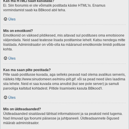
Kas ma HTMLi saan kasutada?
Ei. Siin foorumis ei ole võimalik postitada käske HTML'is. Enamus
vormindamist saab ka BBkood abil teha.
Üles
Mis on emotikoni?
Emotikonid on väiksed pildikesed, mis aitavad sul postituses oma emotsioone
väljendada. Neid saad teatesse lisada postitamise lehelt. Katsu nendega mitte
liialdada. Administraator on võib-olla ka määranud emotikonide limiidi potituse
kohta.
Üles
Kas ma saan pilte postitada?
Pilte saab postitusse kuvada, aga selleks peavad nad olema avalikus serveris,
näiteks http://www.sinudomeen.ee/minu-pilt.gif. või sa pead need üles laadima
siia lehele. Neid ei saa kuvada oma arvutist (kui see pole server) ja samuti
parooliga kaitstud kohtadest. Piltide lisamiseks kasuta BBkood'i.
Üles
Mis on üldteadaanded?
Üldteadaanded sisaldavad tähtsat informatsiooni ja sa peaksid neid lugema.
Nad ilmuvad iga foorumi päisesse ja juhtpaneeli. Üldteadaannete õigused
määrab administraator.