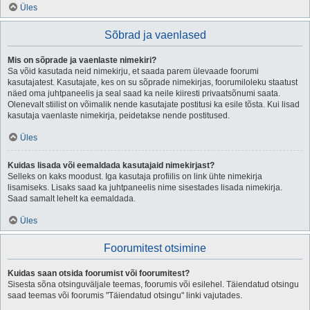
Üles
Sõbrad ja vaenlased
Mis on sõprade ja vaenlaste nimekiri?
Sa võid kasutada neid nimekirju, et saada parem ülevaade foorumi
kasutajatest. Kasutajate, kes on su sõprade nimekirjas, foorumiloleku staatust
näed oma juhtpaneelis ja seal saad ka neile kiiresti privaatsõnumi saata.
Olenevalt stiilist on võimalik nende kasutajate postitusi ka esile tõsta. Kui lisad
kasutaja vaenlaste nimekirja, peidetakse nende postitused.
Üles
Kuidas lisada või eemaldada kasutajaid nimekirjast?
Selleks on kaks moodust. Iga kasutaja profiilis on link ühte nimekirja
lisamiseks. Lisaks saad ka juhtpaneelis nime sisestades lisada nimekirja.
Saad samalt lehelt ka eemaldada.
Üles
Foorumitest otsimine
Kuidas saan otsida foorumist või foorumitest?
Sisesta sõna otsinguväljale teemas, foorumis või esilehel. Täiendatud otsingu
saad teemas või foorumis "Täiendatud otsingu" linki vajutades.