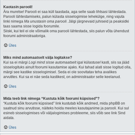
Kaotasin parooli!
Ära muretse! Parooli ei saa küll taastada, aga selle saab lihtsasi lähtestada.
Parooli lähtestamiseks, palun külasta sisselogimise lehekülge, ning vajuta
linki nimega
Ma unustasin oma parooli
. Jälgi järgnevaid juhiseid ja peaksidki
taas saama sisse logida foorumile.
Siiski, kui teil ei ole võimalik oma parooli lähtestada, siis palun võta ühendust
foorumi administraatoriga.
Üles
Miks mind automaatselt välja logitakse?
Kui sa ei märgi
Logi mind sisse automaatselt igal külastusel
kasti, siis sa jääd
sisselogituks ainult foorumi kasutamise ajaks. Kui tahad alati sisse logitud olla,
märgi see kastike sisselogimisel. Seda ei ole soovitatav teha avalikes
arvutites. Kui sa ei näe seda kastikest, on administraator selle keelanud.
Üles
Mida teeb link nimega “Kustuta kõik foorumi küpsised”?
“Kustuta kõik foorumi küpsised” link kustutab kõik andmed, mida phpBB on
saatnud sinu arvutisse, näiteks hoida meeles kasutajanime ja parooli. Kui sul
esineb sisselogimises või väljalogimises probleeme, siis võib see link Sind
aidata.
Üles