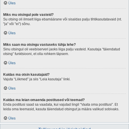
Üles
Miks mu otsingul pole vasteid?
Su otsing oli ilmselt liiga ebamäärane või sisaldas palju tihtikasutatavaid (nt.
"ja" või "ei") sõnu.
Üles
Miks saan ma otsingu vastuseks tühja lehe?
Sinu otsingul oli veebiserveri jaoks liiga palju vasteid. Kasutaja “täiendatud
otsing” funktsiooni, et olla rohkem täpsem.
Üles
Kuidas ma otsin kasutajaid?
Vajuta “Liikmed” ja siis “Leia kasutaja” linki.
Üles
Kuidas ma leian omaenda postitused või teemad?
Enda postitusi saad sa vaadata, kui vajutad lingil “Vaata oma postitusi”. Et
leida oma teemasid, kasuta täiendatud otsingut ja määra valikud sobivaks.
Üles