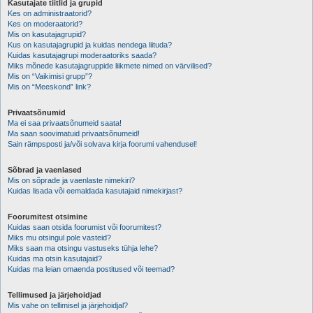
Kasutajate tiitlid ja grupid
Kes on administraatorid?
Kes on moderaatorid?
Mis on kasutajagrupid?
Kus on kasutajagrupid ja kuidas nendega liituda?
Kuidas kasutajagrupi moderaatoriks saada?
Miks mõnede kasutajagruppide liikmete nimed on värvilised?
Mis on “Vaikimisi grupp”?
Mis on “Meeskond” link?
Privaatsõnumid
Ma ei saa privaatsõnumeid saata!
Ma saan soovimatuid privaatsõnumeid!
Sain rämpsposti ja/või solvava kirja foorumi vahendusel!
Sõbrad ja vaenlased
Mis on sõprade ja vaenlaste nimekiri?
Kuidas lisada või eemaldada kasutajaid nimekirjast?
Foorumitest otsimine
Kuidas saan otsida foorumist või foorumitest?
Miks mu otsingul pole vasteid?
Miks saan ma otsingu vastuseks tühja lehe?
Kuidas ma otsin kasutajaid?
Kuidas ma leian omaenda postitused või teemad?
Tellimused ja järjehoidjad
Mis vahe on tellimisel ja järjehoidjal?