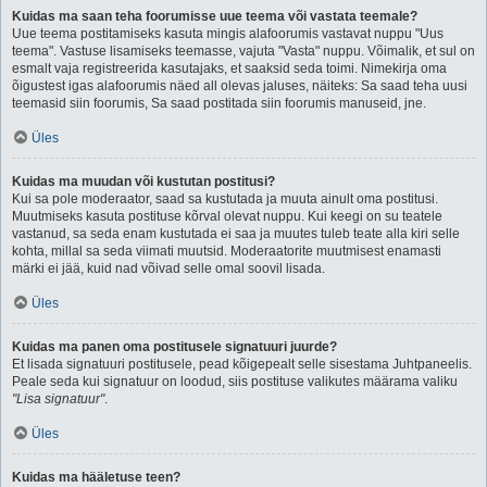
Kuidas ma saan teha foorumisse uue teema või vastata teemale?
Uue teema postitamiseks kasuta mingis alafoorumis vastavat nuppu "Uus
teema". Vastuse lisamiseks teemasse, vajuta "Vasta" nuppu. Võimalik, et sul on
esmalt vaja registreerida kasutajaks, et saaksid seda toimi. Nimekirja oma
õigustest igas alafoorumis näed all olevas jaluses, näiteks: Sa saad teha uusi
teemasid siin foorumis, Sa saad postitada siin foorumis manuseid, jne.
Üles
Kuidas ma muudan või kustutan postitusi?
Kui sa pole moderaator, saad sa kustutada ja muuta ainult oma postitusi.
Muutmiseks kasuta postituse kõrval olevat nuppu. Kui keegi on su teatele
vastanud, sa seda enam kustutada ei saa ja muutes tuleb teate alla kiri selle
kohta, millal sa seda viimati muutsid. Moderaatorite muutmisest enamasti
märki ei jää, kuid nad võivad selle omal soovil lisada.
Üles
Kuidas ma panen oma postitusele signatuuri juurde?
Et lisada signatuuri postitusele, pead kõigepealt selle sisestama Juhtpaneelis.
Peale seda kui signatuur on loodud, siis postituse valikutes määrama valiku
"Lisa signatuur"
.
Üles
Kuidas ma hääletuse teen?