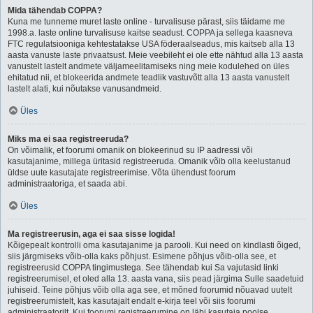
Mida tähendab COPPA?
Kuna me tunneme muret laste online - turvalisuse pärast, siis täidame me
1998.a. laste online turvalisuse kaitse seadust. COPPA ja sellega kaasneva
FTC regulatsiooniga kehtestatakse USA föderaalseadus, mis kaitseb alla 13
aasta vanuste laste privaatsust. Meie veebileht ei ole ette nähtud alla 13 aasta
vanustelt lastelt andmete väljameelitamiseks ning meie kodulehed on üles
ehitatud nii, et blokeerida andmete teadlik vastuvõtt alla 13 aasta vanustelt
lastelt alati, kui nõutakse vanusandmeid.
Üles
Miks ma ei saa registreeruda?
On võimalik, et foorumi omanik on blokeerinud su IP aadressi või
kasutajanime, millega üritasid registreeruda. Omanik võib olla keelustanud
üldse uute kasutajate registreerimise. Võta ühendust foorum
administraatoriga, et saada abi.
Üles
Ma registreerusin, aga ei saa sisse logida!
Kõigepealt kontrolli oma kasutajanime ja parooli. Kui need on kindlasti õiged,
siis järgmiseks võib-olla kaks põhjust. Esimene põhjus võib-olla see, et
registreerusid COPPA tingimustega. See tähendab kui Sa vajutasid linki
registreerumisel, et oled alla 13. aasta vana, siis pead järgima Sulle saadetuid
juhiseid. Teine põhjus võib olla aga see, et mõned foorumid nõuavad uutelt
registreerumistelt, kas kasutajalt endalt e-kirja teel või siis foorumi
administraatorilt. Kui foorumi registreerumine on läbi kasutaja poolse