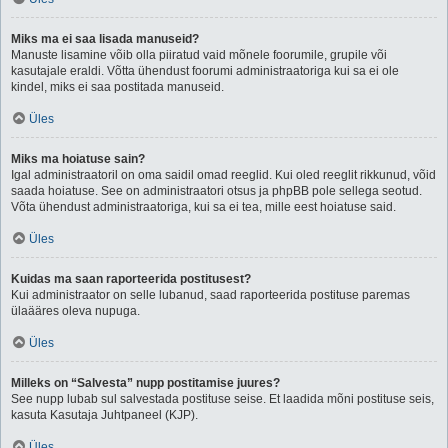
Miks ma ei saa lisada manuseid?
Manuste lisamine võib olla piiratud vaid mõnele foorumile, grupile või
kasutajale eraldi. Võtta ühendust foorumi administraatoriga kui sa ei ole
kindel, miks ei saa postitada manuseid.
Üles
Miks ma hoiatuse sain?
Igal administraatoril on oma saidil omad reeglid. Kui oled reeglit rikkunud, võid
saada hoiatuse. See on administraatori otsus ja phpBB pole sellega seotud.
Võta ühendust administraatoriga, kui sa ei tea, mille eest hoiatuse said.
Üles
Kuidas ma saan raporteerida postitusest?
Kui administraator on selle lubanud, saad raporteerida postituse paremas
ülaääres oleva nupuga.
Üles
Milleks on “Salvesta” nupp postitamise juures?
See nupp lubab sul salvestada postituse seise. Et laadida mõni postituse seis,
kasuta Kasutaja Juhtpaneel (KJP).
Üles