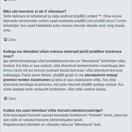
Miks siin foorumis ei ole X võimalust?
Selle tarkvara on kirjutanud ja välja andnud phpBB Limited ™. Oma soove
tulevaste versioonide suhtes saad avaldada phpBB.com
phpBB Ideas Centre
leheküljel, kus saad hääletada juba olemas olevate ideede eest, ning lisada
oma.
Üles
Kellega ma ühendust võtan solvava materjali ja/või juriidilise küsimuse
osas?
Iga administraatoriga võid kontakteeruda kes on “Meeskond” leheküljel välja
toodud. Kui ikka ei saa vastust, võta ühendust domeeninime omanikuga (tee
whois käsk
) või kui foorum jookseb tasuta teenusel, võta ühendust teenuse
pakkujaga. Palun pane tähele, phpBB grupil ei ole
absoluutselt midagi
pistmist nendes küsimustes
ja teda ei saa vastutusele võtta. Ära võta
ühendust nendega küsimuses, mis pole otseselt phpBB saidiga seotud. Kui
siiski saadad neile sedasorti probleemi, võid mitte vastust saada.
Üles
Kuidas ma saan ühendust võtta foorumi administraatoriga?
Kõik kasutajad foorumil saavad kasutada funktsiooni “Kontakt” vormi, juhul kui
see valik on lubatud foorumi administraatori poolt.
Registreeritud liikmetel on võimalik näha ka “Meeskond” linki.