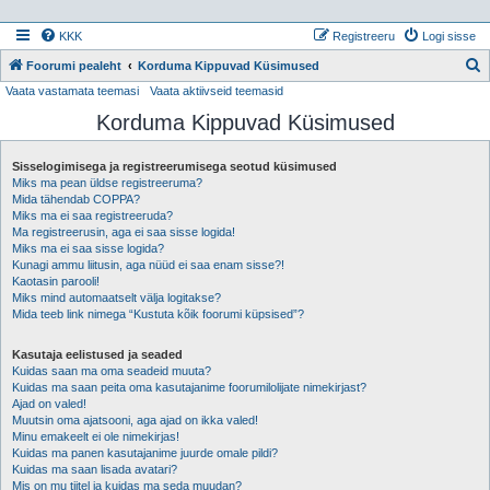
KKK
Registreeru
Logi sisse
Foorumi pealeht
Korduma Kippuvad Küsimused
Vaata vastamata teemasi
Vaata aktiivseid teemasid
t
Korduma Kippuvad Küsimused
s
i
Sisselogimisega ja registreerumisega seotud küsimused
Miks ma pean üldse registreeruma?
Mida tähendab COPPA?
Miks ma ei saa registreeruda?
Ma registreerusin, aga ei saa sisse logida!
Miks ma ei saa sisse logida?
Kunagi ammu liitusin, aga nüüd ei saa enam sisse?!
Kaotasin parooli!
Miks mind automaatselt välja logitakse?
Mida teeb link nimega “Kustuta kõik foorumi küpsised”?
Kasutaja eelistused ja seaded
Kuidas saan ma oma seadeid muuta?
Kuidas ma saan peita oma kasutajanime foorumilolijate nimekirjast?
Ajad on valed!
Muutsin oma ajatsooni, aga ajad on ikka valed!
Minu emakeelt ei ole nimekirjas!
Kuidas ma panen kasutajanime juurde omale pildi?
Kuidas ma saan lisada avatari?
Mis on mu tiitel ja kuidas ma seda muudan?