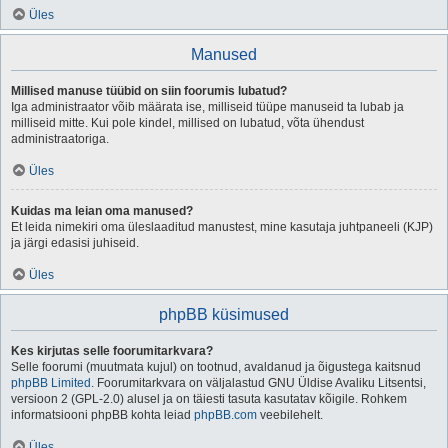
Üles
Manused
Millised manuse tüübid on siin foorumis lubatud?
Iga administraator võib määrata ise, milliseid tüüpe manuseid ta lubab ja
milliseid mitte. Kui pole kindel, millised on lubatud, võta ühendust
administraatoriga.
Üles
Kuidas ma leian oma manused?
Et leida nimekiri oma üleslaaditud manustest, mine kasutaja juhtpaneeli (KJP)
ja järgi edasisi juhiseid.
Üles
phpBB küsimused
Kes kirjutas selle foorumitarkvara?
Selle foorumi (muutmata kujul) on tootnud, avaldanud ja õigustega kaitsnud
phpBB Limited
. Foorumitarkvara on väljalastud GNU Üldise Avaliku Litsentsi,
versioon 2 (GPL-2.0) alusel ja on täiesti tasuta kasutatav kõigile. Rohkem
informatsiooni phpBB kohta leiad
phpBB.com
veebilehelt.
Üles