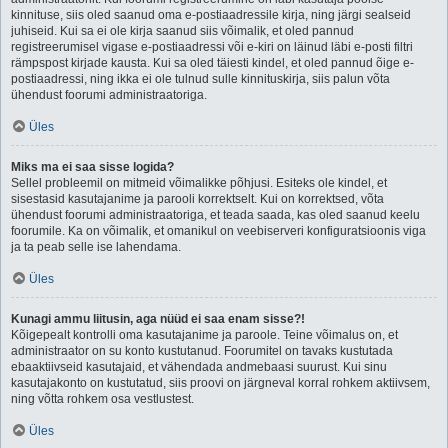
kinnituse, siis oled saanud oma e-postiaadressile kirja, ning järgi sealseid
juhiseid. Kui sa ei ole kirja saanud siis võimalik, et oled pannud
registreerumisel vigase e-postiaadressi või e-kiri on läinud läbi e-posti filtri
rämpspost kirjade kausta. Kui sa oled täiesti kindel, et oled pannud õige e-
postiaadressi, ning ikka ei ole tulnud sulle kinnituskirja, siis palun võta
ühendust foorumi administraatoriga.
Üles
Miks ma ei saa sisse logida?
Sellel probleemil on mitmeid võimalikke põhjusi. Esiteks ole kindel, et
sisestasid kasutajanime ja parooli korrektselt. Kui on korrektsed, võta
ühendust foorumi administraatoriga, et teada saada, kas oled saanud keelu
foorumile. Ka on võimalik, et omanikul on veebiserveri konfiguratsioonis viga
ja ta peab selle ise lahendama.
Üles
Kunagi ammu liitusin, aga nüüd ei saa enam sisse?!
Kõigepealt kontrolli oma kasutajanime ja paroole. Teine võimalus on, et
administraator on su konto kustutanud. Foorumitel on tavaks kustutada
ebaaktiivseid kasutajaid, et vähendada andmebaasi suurust. Kui sinu
kasutajakonto on kustutatud, siis proovi on järgneval korral rohkem aktiivsem,
ning võtta rohkem osa vestlustest.
Üles