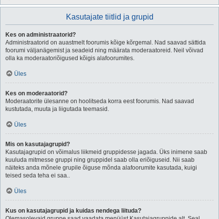
Kasutajate tiitlid ja grupid
Kes on administraatorid?
Administraatorid on auastmelt foorumis kõige kõrgemal. Nad saavad sättida
foorumi väljanägemist ja seadeid ning määrata moderaatoreid. Neil võivad
olla ka moderaatoriõigused kõigis alafoorumites.
Üles
Kes on moderaatorid?
Moderaatorite ülesanne on hoolitseda korra eest foorumis. Nad saavad
kustutada, muuta ja liigutada teemasid.
Üles
Mis on kasutajagrupid?
Kasutajagrupid on võimalus liikmeid gruppidesse jagada. Üks inimene saab
kuuluda mitmesse gruppi ning gruppidel saab olla eriõiguseid. Nii saab
näiteks anda mõnele grupile õiguse mõnda alafoorumite kasutada, kuigi
teised seda teha ei saa..
Üles
Kus on kasutajagrupid ja kuidas nendega liituda?
Olemasolevaid gruppe saad vaadata menüüst Kasutajagruppide alt. Seal