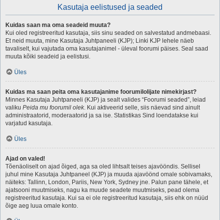
Kasutaja eelistused ja seaded
Kuidas saan ma oma seadeid muuta?
Kui oled registreeritud kasutaja, siis sinu seaded on salvestatud andmebaasi.
Et neid muuta, mine Kasutaja Juhtpaneeli (KJP); Linki KJP lehele näeb
tavaliselt, kui vajutada oma kasutajanimel - üleval foorumi päises. Seal saad
muuta kõiki seadeid ja eelistusi.
Üles
Kuidas ma saan peita oma kasutajanime foorumilolijate nimekirjast?
Minnes Kasutaja Juhtpaneeli (KJP) ja sealt valides “Foorumi seaded”, leiad
valiku
Peida mu foorumil olek
. Kui aktiveerid selle, siis näevad sind ainult
administraatorid, moderaatorid ja sa ise. Statistikas Sind loendatakse kui
varjatud kasutaja.
Üles
Ajad on valed!
Tõenäoliselt on ajad õiged, aga sa oled lihtsalt teises ajavööndis. Sellisel
juhul mine Kasutaja Juhtpaneel (KJP) ja muuda ajavöönd omale sobivamaks,
näiteks: Tallinn, London, Pariis, New York, Sydney jne. Palun pane tähele, et
ajatsooni muutmiseks, nagu ka muude seadete muutmiseks, pead olema
registreeritud kasutaja. Kui sa ei ole registreeritud kasutaja, siis ehk on nüüd
õige aeg luua omale konto.