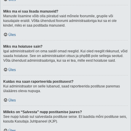
Miks ma ei saa lisada manuseid?
Manuste lisamine võib olla piiratud vaid mõnele foorumile, grupile või
kasutajale eraldi. Võtta ühendust foorumi administraatoriga kui sa ei ole
kindel, miks ei saa postitada manuseid.
Üles
Miks ma hoiatuse sain?
Igal administraatoril on oma saidil omad reeglid. Kui oled reeglit rikkunud, võid
saada hoiatuse. See on administraatori otsus ja phpBB pole sellega seotud.
Võta ühendust administraatoriga, kui sa ei tea, mille eest hoiatuse said.
Üles
Kuidas ma saan raporteerida postitusest?
Kui administraator on selle lubanud, saad raporteerida postituse paremas
ülaääres oleva nupuga.
Üles
Milleks on “Salvesta” nupp postitamise juures?
See nupp lubab sul salvestada postituse seise. Et laadida mõni postituse seis,
kasuta Kasutaja Juhtpaneel (KJP).
Üles