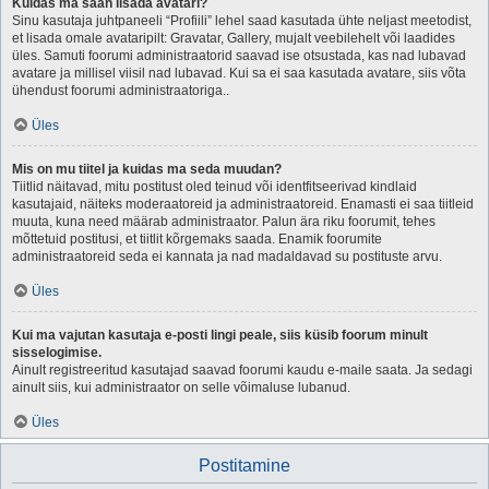
Kuidas ma saan lisada avatari?
Sinu kasutaja juhtpaneeli “Profiili” lehel saad kasutada ühte neljast meetodist,
et lisada omale avataripilt: Gravatar, Gallery, mujalt veebilehelt või laadides
üles. Samuti foorumi administraatorid saavad ise otsustada, kas nad lubavad
avatare ja millisel viisil nad lubavad. Kui sa ei saa kasutada avatare, siis võta
ühendust foorumi administraatoriga..
Üles
Mis on mu tiitel ja kuidas ma seda muudan?
Tiitlid näitavad, mitu postitust oled teinud või identfitseerivad kindlaid
kasutajaid, näiteks moderaatoreid ja administraatoreid. Enamasti ei saa tiitleid
muuta, kuna need määrab administraator. Palun ära riku foorumit, tehes
mõttetuid postitusi, et tiitlit kõrgemaks saada. Enamik foorumite
administraatoreid seda ei kannata ja nad madaldavad su postituste arvu.
Üles
Kui ma vajutan kasutaja e-posti lingi peale, siis küsib foorum minult
sisselogimise.
Ainult registreeritud kasutajad saavad foorumi kaudu e-maile saata. Ja sedagi
ainult siis, kui administraator on selle võimaluse lubanud.
Üles
Postitamine