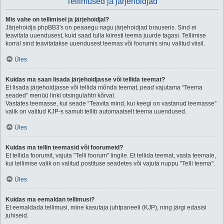
Tellimused ja järjehoidjad
Mis vahe on tellimisel ja järjehoidjal?
Järjehoidja phpBB3's on peaaegu nagu järjehoidjad brauseris. Sind ei
teavitata uuendusest, kuid saad tulla kiiresti teema juurde tagasi. Tellimise
korral sind teavitatakse uuendusest teemas või foorumis sinu valitud viisil.
Üles
Kuidas ma saan lisada järjehoidjasse või tellida teemat?
Et lisada järjehoidjasse või tellida mõnda teemat, pead vajutama “Teema
seaded” menüü linki otsingulahtri kõrval.
Vastates teemasse, kui seade “Teavita mind, kui keegi on vastanud teemasse”
valik on valitud KJP-s samuti tellib automaatselt teema uuendused.
Üles
Kuidas ma tellin teemasid või foorumeid?
Et tellida foorumit, vajuta "Telli foorum" lingile. Et tellida teemat, vasta teemale,
kui tellimise valik on valitud postituse seadetes või vajuta nuppu "Telli teema".
Üles
Kuidas ma eemaldan tellimusi?
Et eemaldada tellimusi, mine kasutaja juhtpaneeli (KJP), ning järgi edasisi
juhiseid.