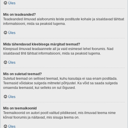
Üles
Mis on teadeanded?
Teadeanded ilmuvad alafoorumis teiste postituste kohale ja sisaldavad tähtsat
informatsiooni, mida sa peaksid lugema.
Üles
Mida tähendavad kleebisega märgitud teemad?
Kleepsud ilmuvad teadaannete all ja vaid esimesel lehel foorumis. Nad
sisaldavad tihti tähtsat informatsiooni, mida sa peaksid lugema.
Üles
Mis on suletud teemad?
Suletud teemad on sellised teemad, kuhu kasutaja ei saa enam postitada.
Teemasid võidakse sulgeda mitmetel põhjustel. Ka võid sa saada sulgeda
omaenda teemasid, kui selleks on sul õigused.
Üles
Mis on teemaikoonid
Teemaikoonid on autori poolt valitud pildikesed, mis ilmuvad teema nime
kõrval foorumis ja näitavad, mis sisuga teema on.
Üles