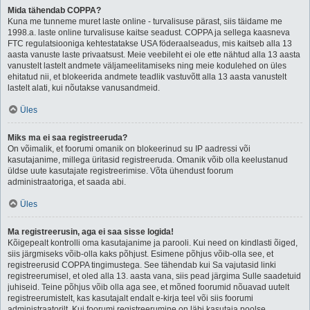
Mida tähendab COPPA?
Kuna me tunneme muret laste online - turvalisuse pärast, siis täidame me
1998.a. laste online turvalisuse kaitse seadust. COPPA ja sellega kaasneva
FTC regulatsiooniga kehtestatakse USA föderaalseadus, mis kaitseb alla 13
aasta vanuste laste privaatsust. Meie veebileht ei ole ette nähtud alla 13 aasta
vanustelt lastelt andmete väljameelitamiseks ning meie kodulehed on üles
ehitatud nii, et blokeerida andmete teadlik vastuvõtt alla 13 aasta vanustelt
lastelt alati, kui nõutakse vanusandmeid.
Üles
Miks ma ei saa registreeruda?
On võimalik, et foorumi omanik on blokeerinud su IP aadressi või
kasutajanime, millega üritasid registreeruda. Omanik võib olla keelustanud
üldse uute kasutajate registreerimise. Võta ühendust foorum
administraatoriga, et saada abi.
Üles
Ma registreerusin, aga ei saa sisse logida!
Kõigepealt kontrolli oma kasutajanime ja parooli. Kui need on kindlasti õiged,
siis järgmiseks võib-olla kaks põhjust. Esimene põhjus võib-olla see, et
registreerusid COPPA tingimustega. See tähendab kui Sa vajutasid linki
registreerumisel, et oled alla 13. aasta vana, siis pead järgima Sulle saadetuid
juhiseid. Teine põhjus võib olla aga see, et mõned foorumid nõuavad uutelt
registreerumistelt, kas kasutajalt endalt e-kirja teel või siis foorumi
administraatorilt. Kui foorumi registreerumine on läbi kasutaja poolse