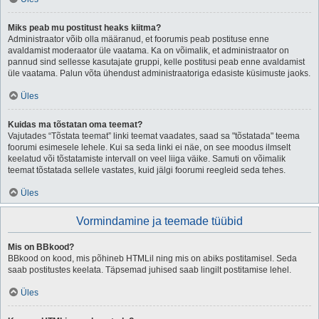
Miks peab mu postitust heaks kiitma?
Administraator võib olla määranud, et foorumis peab postituse enne
avaldamist moderaator üle vaatama. Ka on võimalik, et administraator on
pannud sind sellesse kasutajate gruppi, kelle postitusi peab enne avaldamist
üle vaatama. Palun võta ühendust administraatoriga edasiste küsimuste jaoks.
Üles
Kuidas ma tõstatan oma teemat?
Vajutades “Tõstata teemat” linki teemat vaadates, saad sa "tõstatada" teema
foorumi esimesele lehele. Kui sa seda linki ei näe, on see moodus ilmselt
keelatud või tõstatamiste intervall on veel liiga väike. Samuti on võimalik
teemat tõstatada sellele vastates, kuid jälgi foorumi reegleid seda tehes.
Üles
Vormindamine ja teemade tüübid
Mis on BBkood?
BBkood on kood, mis põhineb HTMLil ning mis on abiks postitamisel. Seda
saab postitustes keelata. Täpsemad juhised saab lingilt postitamise lehel.
Üles