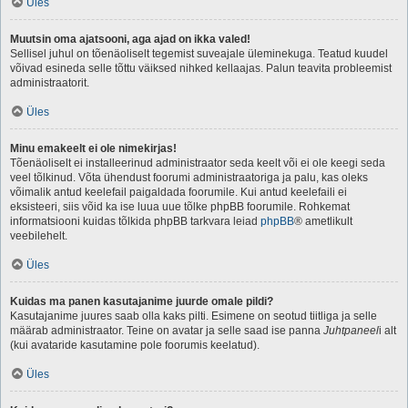
Üles
Muutsin oma ajatsooni, aga ajad on ikka valed!
Sellisel juhul on tõenäoliselt tegemist suveajale üleminekuga. Teatud kuudel
võivad esineda selle tõttu väiksed nihked kellaajas. Palun teavita probleemist
administraatorit.
Üles
Minu emakeelt ei ole nimekirjas!
Tõenäoliselt ei installeerinud administraator seda keelt või ei ole keegi seda
veel tõlkinud. Võta ühendust foorumi administraatoriga ja palu, kas oleks
võimalik antud keelefail paigaldada foorumile. Kui antud keelefaili ei
eksisteeri, siis võid ka ise luua uue tõlke phpBB foorumile. Rohkemat
informatsiooni kuidas tõlkida phpBB tarkvara leiad
phpBB
® ametlikult
veebilehelt.
Üles
Kuidas ma panen kasutajanime juurde omale pildi?
Kasutajanime juures saab olla kaks pilti. Esimene on seotud tiitliga ja selle
määrab administraator. Teine on avatar ja selle saad ise panna
Juhtpaneel
i alt
(kui avataride kasutamine pole foorumis keelatud).
Üles