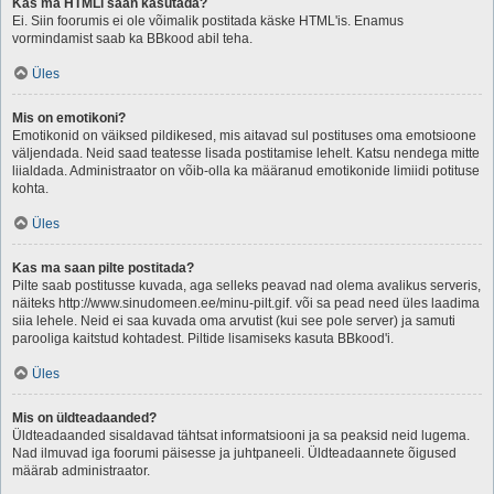
Kas ma HTMLi saan kasutada?
Ei. Siin foorumis ei ole võimalik postitada käske HTML'is. Enamus
vormindamist saab ka BBkood abil teha.
Üles
Mis on emotikoni?
Emotikonid on väiksed pildikesed, mis aitavad sul postituses oma emotsioone
väljendada. Neid saad teatesse lisada postitamise lehelt. Katsu nendega mitte
liialdada. Administraator on võib-olla ka määranud emotikonide limiidi potituse
kohta.
Üles
Kas ma saan pilte postitada?
Pilte saab postitusse kuvada, aga selleks peavad nad olema avalikus serveris,
näiteks http://www.sinudomeen.ee/minu-pilt.gif. või sa pead need üles laadima
siia lehele. Neid ei saa kuvada oma arvutist (kui see pole server) ja samuti
parooliga kaitstud kohtadest. Piltide lisamiseks kasuta BBkood'i.
Üles
Mis on üldteadaanded?
Üldteadaanded sisaldavad tähtsat informatsiooni ja sa peaksid neid lugema.
Nad ilmuvad iga foorumi päisesse ja juhtpaneeli. Üldteadaannete õigused
määrab administraator.