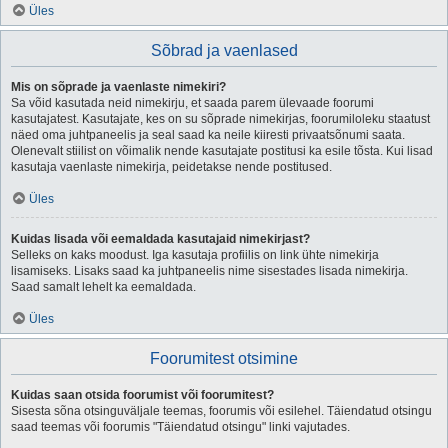
Üles
Sõbrad ja vaenlased
Mis on sõprade ja vaenlaste nimekiri?
Sa võid kasutada neid nimekirju, et saada parem ülevaade foorumi
kasutajatest. Kasutajate, kes on su sõprade nimekirjas, foorumiloleku staatust
näed oma juhtpaneelis ja seal saad ka neile kiiresti privaatsõnumi saata.
Olenevalt stiilist on võimalik nende kasutajate postitusi ka esile tõsta. Kui lisad
kasutaja vaenlaste nimekirja, peidetakse nende postitused.
Üles
Kuidas lisada või eemaldada kasutajaid nimekirjast?
Selleks on kaks moodust. Iga kasutaja profiilis on link ühte nimekirja
lisamiseks. Lisaks saad ka juhtpaneelis nime sisestades lisada nimekirja.
Saad samalt lehelt ka eemaldada.
Üles
Foorumitest otsimine
Kuidas saan otsida foorumist või foorumitest?
Sisesta sõna otsinguväljale teemas, foorumis või esilehel. Täiendatud otsingu
saad teemas või foorumis "Täiendatud otsingu" linki vajutades.