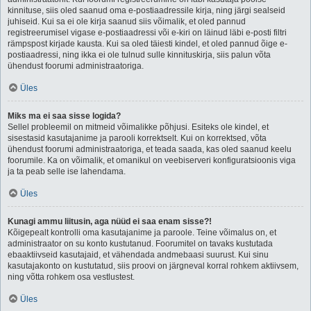
kinnituse, siis oled saanud oma e-postiaadressile kirja, ning järgi sealseid
juhiseid. Kui sa ei ole kirja saanud siis võimalik, et oled pannud
registreerumisel vigase e-postiaadressi või e-kiri on läinud läbi e-posti filtri
rämpspost kirjade kausta. Kui sa oled täiesti kindel, et oled pannud õige e-
postiaadressi, ning ikka ei ole tulnud sulle kinnituskirja, siis palun võta
ühendust foorumi administraatoriga.
Üles
Miks ma ei saa sisse logida?
Sellel probleemil on mitmeid võimalikke põhjusi. Esiteks ole kindel, et
sisestasid kasutajanime ja parooli korrektselt. Kui on korrektsed, võta
ühendust foorumi administraatoriga, et teada saada, kas oled saanud keelu
foorumile. Ka on võimalik, et omanikul on veebiserveri konfiguratsioonis viga
ja ta peab selle ise lahendama.
Üles
Kunagi ammu liitusin, aga nüüd ei saa enam sisse?!
Kõigepealt kontrolli oma kasutajanime ja paroole. Teine võimalus on, et
administraator on su konto kustutanud. Foorumitel on tavaks kustutada
ebaaktiivseid kasutajaid, et vähendada andmebaasi suurust. Kui sinu
kasutajakonto on kustutatud, siis proovi on järgneval korral rohkem aktiivsem,
ning võtta rohkem osa vestlustest.
Üles