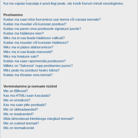
Kui ma vajutan kasutaja e-posti lingi peale, siis küsib foorum minult sisselogimise.
Postitamine
Kuidas ma saan teha foorumisse uue teema või vastata teemale?
Kuidas ma muudan või kustutan postitusi?
Kuidas ma panen oma postitusele signatuuri juurde?
Kuidas ma hääletuse teen?
Miks ma ei saa lisada hääletuse valikuid?
Kuidas ma muudan või kustutan hääletuse?
Miks ma ei pääse alafoorumisse?
Miks ma ei saa lisada manuseid?
Miks ma hoiatuse sain?
Kuidas ma saan raporteerida postitusest?
Milleks on “Salvesta” nupp postitamise juures?
Miks peab mu postitust heaks kiitma?
Kuidas ma tõstatan oma teemat?
Vormindamine ja teemade tüübid
Mis on BBkood?
Kas ma HTMLi saan kasutada?
Mis on emotikoni?
Kas ma saan pilte postitada?
Mis on üldteadaanded?
Mis on teadeanded?
Mida tähendavad kleebisega märgitud teemad?
Mis on suletud teemad?
Mis on teemaikoonid