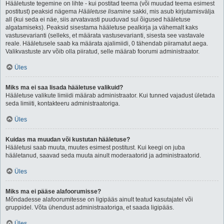
Hääletuste tegemine on lihte - kui postitad teema (või muudad teema esimest
postitust) peaksid nägema
Hääletuse lisamine
sakki, mis asub kirjutamisvälja
all (kui seda ei näe, siis arvatavasti puuduvad sul õigused hääletuse
algatamiseks). Peaksid sisestama hääletuse pealkirja ja vähemalt kaks
vastusevarianti (selleks, et määrata vastusevarianti, sisesta see vastavale
reale. Hääletusele saab ka määrata ajalimiidi, 0 tähendab piiramatut aega.
Valikvastuste arv võib olla piiratud, selle määrab foorumi administraator.
Üles
Miks ma ei saa lisada hääletuse valikuid?
Hääletuse valikute limiidi määrab administraator. Kui tunned vajadust ületada
seda limiiti, kontakteeru administraatoriga.
Üles
Kuidas ma muudan või kustutan hääletuse?
Hääletusi saab muuta, muutes esimest postitust. Kui keegi on juba
hääletanud, saavad seda muuta ainult moderaatorid ja administraatorid.
Üles
Miks ma ei pääse alafoorumisse?
Mõndadesse alafoorumitesse on ligipääs ainult teatud kasutajatel või
gruppidel. Võta ühendust administraatoriga, et saada ligipääs.
Üles