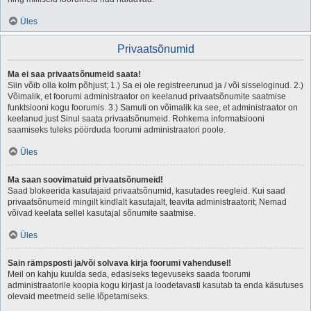
Üles
Privaatsõnumid
Ma ei saa privaatsõnumeid saata!
Siin võib olla kolm põhjust; 1.) Sa ei ole registreerunud ja / või sisseloginud. 2.)
Võimalik, et foorumi administraator on keelanud privaatsõnumite saatmise
funktsiooni kogu foorumis. 3.) Samuti on võimalik ka see, et administraator on
keelanud just Sinul saata privaatsõnumeid. Rohkema informatsiooni
saamiseks tuleks pöörduda foorumi administraatori poole.
Üles
Ma saan soovimatuid privaatsõnumeid!
Saad blokeerida kasutajaid privaatsõnumid, kasutades reegleid. Kui saad
privaatsõnumeid mingilt kindlalt kasutajalt, teavita administraatorit; Nemad
võivad keelata sellel kasutajal sõnumite saatmise.
Üles
Sain rämpsposti ja/või solvava kirja foorumi vahendusel!
Meil on kahju kuulda seda, edasiseks tegevuseks saada foorumi
administraatorile koopia kogu kirjast ja loodetavasti kasutab ta enda käsutuses
olevaid meetmeid selle lõpetamiseks.