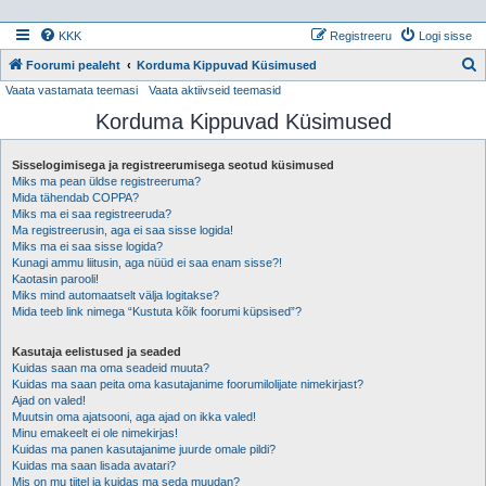
KKK
Registreeru
Logi sisse
Foorumi pealeht
Korduma Kippuvad Küsimused
Vaata vastamata teemasi
Vaata aktiivseid teemasid
t
Korduma Kippuvad Küsimused
s
i
Sisselogimisega ja registreerumisega seotud küsimused
Miks ma pean üldse registreeruma?
Mida tähendab COPPA?
Miks ma ei saa registreeruda?
Ma registreerusin, aga ei saa sisse logida!
Miks ma ei saa sisse logida?
Kunagi ammu liitusin, aga nüüd ei saa enam sisse?!
Kaotasin parooli!
Miks mind automaatselt välja logitakse?
Mida teeb link nimega “Kustuta kõik foorumi küpsised”?
Kasutaja eelistused ja seaded
Kuidas saan ma oma seadeid muuta?
Kuidas ma saan peita oma kasutajanime foorumilolijate nimekirjast?
Ajad on valed!
Muutsin oma ajatsooni, aga ajad on ikka valed!
Minu emakeelt ei ole nimekirjas!
Kuidas ma panen kasutajanime juurde omale pildi?
Kuidas ma saan lisada avatari?
Mis on mu tiitel ja kuidas ma seda muudan?