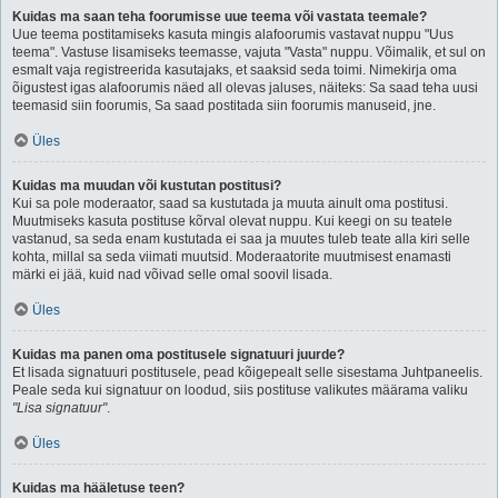
Kuidas ma saan teha foorumisse uue teema või vastata teemale?
Uue teema postitamiseks kasuta mingis alafoorumis vastavat nuppu "Uus
teema". Vastuse lisamiseks teemasse, vajuta "Vasta" nuppu. Võimalik, et sul on
esmalt vaja registreerida kasutajaks, et saaksid seda toimi. Nimekirja oma
õigustest igas alafoorumis näed all olevas jaluses, näiteks: Sa saad teha uusi
teemasid siin foorumis, Sa saad postitada siin foorumis manuseid, jne.
Üles
Kuidas ma muudan või kustutan postitusi?
Kui sa pole moderaator, saad sa kustutada ja muuta ainult oma postitusi.
Muutmiseks kasuta postituse kõrval olevat nuppu. Kui keegi on su teatele
vastanud, sa seda enam kustutada ei saa ja muutes tuleb teate alla kiri selle
kohta, millal sa seda viimati muutsid. Moderaatorite muutmisest enamasti
märki ei jää, kuid nad võivad selle omal soovil lisada.
Üles
Kuidas ma panen oma postitusele signatuuri juurde?
Et lisada signatuuri postitusele, pead kõigepealt selle sisestama Juhtpaneelis.
Peale seda kui signatuur on loodud, siis postituse valikutes määrama valiku
"Lisa signatuur"
.
Üles
Kuidas ma hääletuse teen?