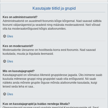
Kasutajate tiitlid ja grupid
Kes on administraatorid?
Administraatorid on auastmelt foorumis kõige kõrgemal. Nad saavad sättida
foorumi väljanägemist ja seadeid ning määrata moderaatoreid. Neil võivad
olla ka moderaatoriõigused kõigis alafoorumites.
Üles
Kes on moderaatorid?
Moderaatorite ülesanne on hoolitseda korra eest foorumis. Nad saavad
kustutada, muuta ja liigutada teemasid.
Üles
Mis on kasutajagrupid?
Kasutajagrupid on võimalus liikmeid gruppidesse jagada. Üks inimene saab
kuuluda mitmesse gruppi ning gruppidel saab olla eriõiguseid. Nii saab
näiteks anda mõnele grupile õiguse mõnda alafoorumite kasutada, kuigi
teised seda teha ei saa..
Üles
Kus on kasutajagrupid ja kuidas nendega liituda?
Olemasolevaid gruppe saad vaadata menüüst Kasutajagruppide alt. Seal