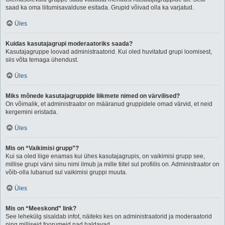
saad ka oma liitumisavalduse esitada. Grupid võivad olla ka varjatud.
Üles
Kuidas kasutajagrupi moderaatoriks saada?
Kasutajagruppe loovad administraatorid. Kui oled huvitatud grupi loomisest,
siis võta temaga ühendust.
Üles
Miks mõnede kasutajagruppide liikmete nimed on värvilised?
On võimalik, et administraator on määranud gruppidele omad värvid, et neid
kergemini eristada.
Üles
Mis on “Vaikimisi grupp”?
Kui sa oled liige enamas kui ühes kasutajagrupis, on vaikimisi grupp see,
millise grupi värvi sinu nimi ilmub ja mille tiitel sul profiilis on. Administraator on
võib-olla lubanud sul vaikimisi gruppi muuta.
Üles
Mis on “Meeskond” link?
See lehekülg sisaldab infot, näiteks kes on administraatorid ja moderaatorid
ning milliseid foorumeid nad haldavad.