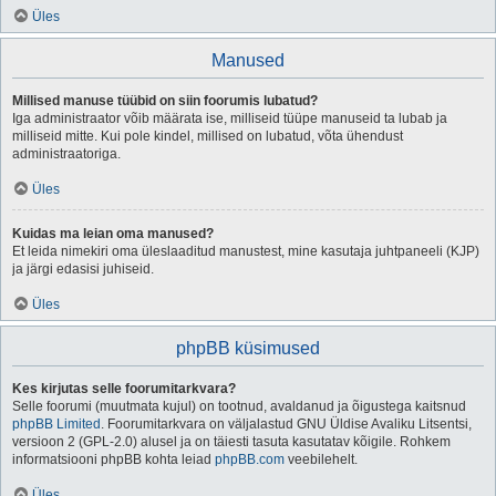
Üles
Manused
Millised manuse tüübid on siin foorumis lubatud?
Iga administraator võib määrata ise, milliseid tüüpe manuseid ta lubab ja
milliseid mitte. Kui pole kindel, millised on lubatud, võta ühendust
administraatoriga.
Üles
Kuidas ma leian oma manused?
Et leida nimekiri oma üleslaaditud manustest, mine kasutaja juhtpaneeli (KJP)
ja järgi edasisi juhiseid.
Üles
phpBB küsimused
Kes kirjutas selle foorumitarkvara?
Selle foorumi (muutmata kujul) on tootnud, avaldanud ja õigustega kaitsnud
phpBB Limited
. Foorumitarkvara on väljalastud GNU Üldise Avaliku Litsentsi,
versioon 2 (GPL-2.0) alusel ja on täiesti tasuta kasutatav kõigile. Rohkem
informatsiooni phpBB kohta leiad
phpBB.com
veebilehelt.
Üles