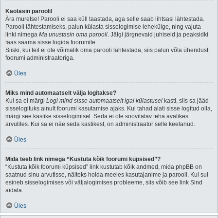
Kaotasin parooli!
Ära muretse! Parooli ei saa küll taastada, aga selle saab lihtsasi lähtestada.
Parooli lähtestamiseks, palun külasta sisselogimise lehekülge, ning vajuta
linki nimega
Ma unustasin oma parooli
. Jälgi järgnevaid juhiseid ja peaksidki
taas saama sisse logida foorumile.
Siiski, kui teil ei ole võimalik oma parooli lähtestada, siis palun võta ühendust
foorumi administraatoriga.
Üles
Miks mind automaatselt välja logitakse?
Kui sa ei märgi
Logi mind sisse automaatselt igal külastusel
kasti, siis sa jääd
sisselogituks ainult foorumi kasutamise ajaks. Kui tahad alati sisse logitud olla,
märgi see kastike sisselogimisel. Seda ei ole soovitatav teha avalikes
arvutites. Kui sa ei näe seda kastikest, on administraator selle keelanud.
Üles
Mida teeb link nimega “Kustuta kõik foorumi küpsised”?
“Kustuta kõik foorumi küpsised” link kustutab kõik andmed, mida phpBB on
saatnud sinu arvutisse, näiteks hoida meeles kasutajanime ja parooli. Kui sul
esineb sisselogimises või väljalogimises probleeme, siis võib see link Sind
aidata.
Üles