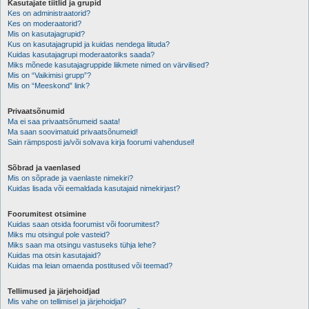
Kasutajate tiitlid ja grupid
Kes on administraatorid?
Kes on moderaatorid?
Mis on kasutajagrupid?
Kus on kasutajagrupid ja kuidas nendega liituda?
Kuidas kasutajagrupi moderaatoriks saada?
Miks mõnede kasutajagruppide liikmete nimed on värvilised?
Mis on “Vaikimisi grupp”?
Mis on “Meeskond” link?
Privaatsõnumid
Ma ei saa privaatsõnumeid saata!
Ma saan soovimatuid privaatsõnumeid!
Sain rämpsposti ja/või solvava kirja foorumi vahendusel!
Sõbrad ja vaenlased
Mis on sõprade ja vaenlaste nimekiri?
Kuidas lisada või eemaldada kasutajaid nimekirjast?
Foorumitest otsimine
Kuidas saan otsida foorumist või foorumitest?
Miks mu otsingul pole vasteid?
Miks saan ma otsingu vastuseks tühja lehe?
Kuidas ma otsin kasutajaid?
Kuidas ma leian omaenda postitused või teemad?
Tellimused ja järjehoidjad
Mis vahe on tellimisel ja järjehoidjal?