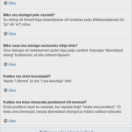
Üles
Miks mu otsingul pole vasteid?
Su otsing oli ilmselt liiga ebamäärane või sisaldas palju tihtikasutatavaid (nt.
"ja" või "ei") sõnu.
Üles
Miks saan ma otsingu vastuseks tühja lehe?
Sinu otsingul oli veebiserveri jaoks liiga palju vasteid. Kasutaja “täiendatud
otsing” funktsiooni, et olla rohkem täpsem.
Üles
Kuidas ma otsin kasutajaid?
Vajuta “Liikmed” ja siis “Leia kasutaja” linki.
Üles
Kuidas ma leian omaenda postitused või teemad?
Enda postitusi saad sa vaadata, kui vajutad lingil “Vaata oma postitusi”. Et
leida oma teemasid, kasuta täiendatud otsingut ja määra valikud sobivaks.
Üles