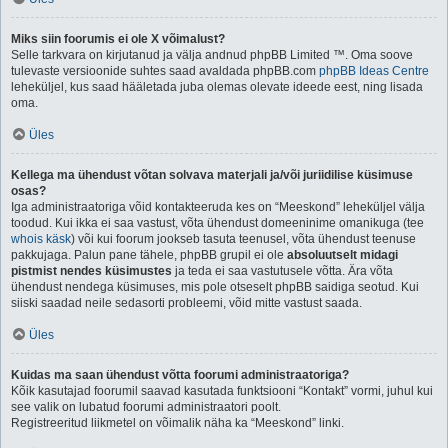
Miks siin foorumis ei ole X võimalust?
Selle tarkvara on kirjutanud ja välja andnud phpBB Limited ™. Oma soove
tulevaste versioonide suhtes saad avaldada phpBB.com
phpBB Ideas Centre
leheküljel, kus saad hääletada juba olemas olevate ideede eest, ning lisada
oma.
Üles
Kellega ma ühendust võtan solvava materjali ja/või juriidilise küsimuse
osas?
Iga administraatoriga võid kontakteeruda kes on “Meeskond” leheküljel välja
toodud. Kui ikka ei saa vastust, võta ühendust domeeninime omanikuga (tee
whois käsk
) või kui foorum jookseb tasuta teenusel, võta ühendust teenuse
pakkujaga. Palun pane tähele, phpBB grupil ei ole
absoluutselt midagi
pistmist nendes küsimustes
ja teda ei saa vastutusele võtta. Ära võta
ühendust nendega küsimuses, mis pole otseselt phpBB saidiga seotud. Kui
siiski saadad neile sedasorti probleemi, võid mitte vastust saada.
Üles
Kuidas ma saan ühendust võtta foorumi administraatoriga?
Kõik kasutajad foorumil saavad kasutada funktsiooni “Kontakt” vormi, juhul kui
see valik on lubatud foorumi administraatori poolt.
Registreeritud liikmetel on võimalik näha ka “Meeskond” linki.