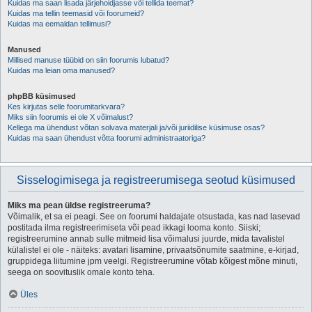
Kuidas ma saan lisada järjehoidjasse või tellida teemat?
Kuidas ma tellin teemasid või foorumeid?
Kuidas ma eemaldan tellimusi?
Manused
Millised manuse tüübid on siin foorumis lubatud?
Kuidas ma leian oma manused?
phpBB küsimused
Kes kirjutas selle foorumitarkvara?
Miks siin foorumis ei ole X võimalust?
Kellega ma ühendust võtan solvava materjali ja/või juriidilise küsimuse osas?
Kuidas ma saan ühendust võtta foorumi administraatoriga?
Sisselogimisega ja registreerumisega seotud küsimused
Miks ma pean üldse registreeruma?
Võimalik, et sa ei peagi. See on foorumi haldajate otsustada, kas nad lasevad
postitada ilma registreerimiseta või pead ikkagi looma konto. Siiski;
registreerumine annab sulle mitmeid lisa võimalusi juurde, mida tavalistel
külalistel ei ole - näiteks: avatari lisamine, privaatsõnumite saatmine, e-kirjad,
gruppidega liitumine jpm veelgi. Registreerumine võtab kõigest mõne minuti,
seega on soovituslik omale konto teha.
Üles