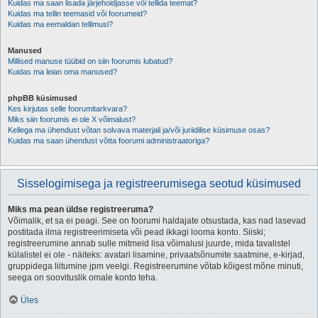
Kuidas ma saan lisada järjehoidjasse või tellida teemat?
Kuidas ma tellin teemasid või foorumeid?
Kuidas ma eemaldan tellimusi?
Manused
Millised manuse tüübid on siin foorumis lubatud?
Kuidas ma leian oma manused?
phpBB küsimused
Kes kirjutas selle foorumitarkvara?
Miks siin foorumis ei ole X võimalust?
Kellega ma ühendust võtan solvava materjali ja/või juriidilise küsimuse osas?
Kuidas ma saan ühendust võtta foorumi administraatoriga?
Sisselogimisega ja registreerumisega seotud küsimused
Miks ma pean üldse registreeruma?
Võimalik, et sa ei peagi. See on foorumi haldajate otsustada, kas nad lasevad
postitada ilma registreerimiseta või pead ikkagi looma konto. Siiski;
registreerumine annab sulle mitmeid lisa võimalusi juurde, mida tavalistel
külalistel ei ole - näiteks: avatari lisamine, privaatsõnumite saatmine, e-kirjad,
gruppidega liitumine jpm veelgi. Registreerumine võtab kõigest mõne minuti,
seega on soovituslik omale konto teha.
Üles