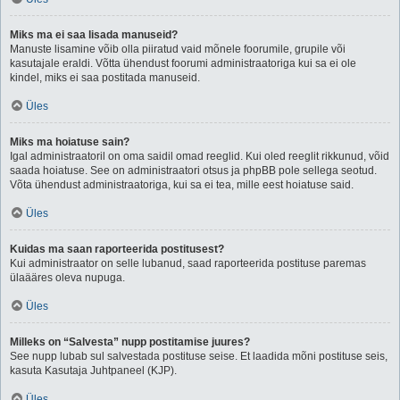
Miks ma ei saa lisada manuseid?
Manuste lisamine võib olla piiratud vaid mõnele foorumile, grupile või
kasutajale eraldi. Võtta ühendust foorumi administraatoriga kui sa ei ole
kindel, miks ei saa postitada manuseid.
Üles
Miks ma hoiatuse sain?
Igal administraatoril on oma saidil omad reeglid. Kui oled reeglit rikkunud, võid
saada hoiatuse. See on administraatori otsus ja phpBB pole sellega seotud.
Võta ühendust administraatoriga, kui sa ei tea, mille eest hoiatuse said.
Üles
Kuidas ma saan raporteerida postitusest?
Kui administraator on selle lubanud, saad raporteerida postituse paremas
ülaääres oleva nupuga.
Üles
Milleks on “Salvesta” nupp postitamise juures?
See nupp lubab sul salvestada postituse seise. Et laadida mõni postituse seis,
kasuta Kasutaja Juhtpaneel (KJP).
Üles