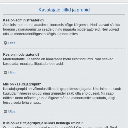
Kasutajate tiitlid ja grupid
Kes on administraatorid?
Administraatorid on auastmelt foorumis kõige kõrgemal. Nad saavad sättida
foorumi väljanägemist ja seadeid ning määrata moderaatoreid. Neil võivad
olla ka moderaatoriõigused kõigis alafoorumites.
Üles
Kes on moderaatorid?
Moderaatorite ülesanne on hoolitseda korra eest foorumis. Nad saavad
kustutada, muuta ja liigutada teemasid.
Üles
Mis on kasutajagrupid?
Kasutajagrupid on võimalus liikmeid gruppidesse jagada. Üks inimene saab
kuuluda mitmesse gruppi ning gruppidel saab olla eriõiguseid. Nii saab
näiteks anda mõnele grupile õiguse mõnda alafoorumite kasutada, kuigi
teised seda teha ei saa..
Üles
Kus on kasutajagrupid ja kuidas nendega liituda?
Olemasolevaid gruppe saad vaadata menüüst Kasutajagruppide alt. Seal