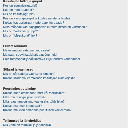
Kasutajate tiitlid ja grupid
Kes on administraatorid?
Kes on moderaatorid?
Mis on kasutajagrupid?
Kus on kasutajagrupid ja kuidas nendega liituda?
Kuidas kasutajagrupi moderaatoriks saada?
Miks mõnede kasutajagruppide liikmete nimed on värvilised?
Mis on “Vaikimisi grupp”?
Mis on “Meeskond” link?
Privaatsõnumid
Ma ei saa privaatsõnumeid saata!
Ma saan soovimatuid privaatsõnumeid!
Sain rämpsposti ja/või solvava kirja foorumi vahendusel!
Sõbrad ja vaenlased
Mis on sõprade ja vaenlaste nimekiri?
Kuidas lisada või eemaldada kasutajaid nimekirjast?
Foorumitest otsimine
Kuidas saan otsida foorumist või foorumitest?
Miks mu otsingul pole vasteid?
Miks saan ma otsingu vastuseks tühja lehe?
Kuidas ma otsin kasutajaid?
Kuidas ma leian omaenda postitused või teemad?
Tellimused ja järjehoidjad
Mis vahe on tellimisel ja järjehoidjal?