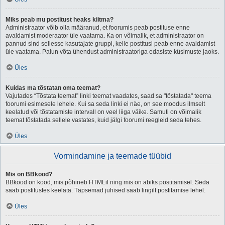
Miks peab mu postitust heaks kiitma?
Administraator võib olla määranud, et foorumis peab postituse enne
avaldamist moderaator üle vaatama. Ka on võimalik, et administraator on
pannud sind sellesse kasutajate gruppi, kelle postitusi peab enne avaldamist
üle vaatama. Palun võta ühendust administraatoriga edasiste küsimuste jaoks.
Üles
Kuidas ma tõstatan oma teemat?
Vajutades “Tõstata teemat” linki teemat vaadates, saad sa "tõstatada" teema
foorumi esimesele lehele. Kui sa seda linki ei näe, on see moodus ilmselt
keelatud või tõstatamiste intervall on veel liiga väike. Samuti on võimalik
teemat tõstatada sellele vastates, kuid jälgi foorumi reegleid seda tehes.
Üles
Vormindamine ja teemade tüübid
Mis on BBkood?
BBkood on kood, mis põhineb HTMLil ning mis on abiks postitamisel. Seda
saab postitustes keelata. Täpsemad juhised saab lingilt postitamise lehel.
Üles