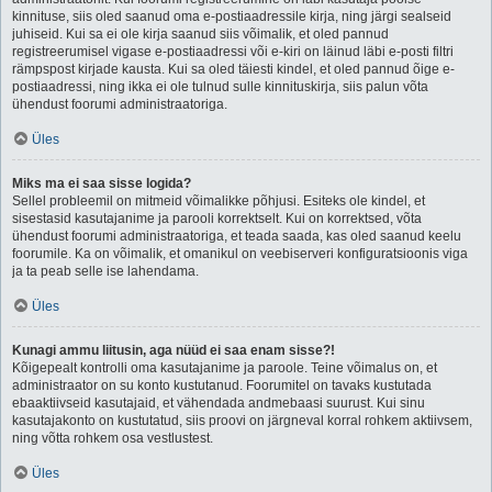
kinnituse, siis oled saanud oma e-postiaadressile kirja, ning järgi sealseid
juhiseid. Kui sa ei ole kirja saanud siis võimalik, et oled pannud
registreerumisel vigase e-postiaadressi või e-kiri on läinud läbi e-posti filtri
rämpspost kirjade kausta. Kui sa oled täiesti kindel, et oled pannud õige e-
postiaadressi, ning ikka ei ole tulnud sulle kinnituskirja, siis palun võta
ühendust foorumi administraatoriga.
Üles
Miks ma ei saa sisse logida?
Sellel probleemil on mitmeid võimalikke põhjusi. Esiteks ole kindel, et
sisestasid kasutajanime ja parooli korrektselt. Kui on korrektsed, võta
ühendust foorumi administraatoriga, et teada saada, kas oled saanud keelu
foorumile. Ka on võimalik, et omanikul on veebiserveri konfiguratsioonis viga
ja ta peab selle ise lahendama.
Üles
Kunagi ammu liitusin, aga nüüd ei saa enam sisse?!
Kõigepealt kontrolli oma kasutajanime ja paroole. Teine võimalus on, et
administraator on su konto kustutanud. Foorumitel on tavaks kustutada
ebaaktiivseid kasutajaid, et vähendada andmebaasi suurust. Kui sinu
kasutajakonto on kustutatud, siis proovi on järgneval korral rohkem aktiivsem,
ning võtta rohkem osa vestlustest.
Üles