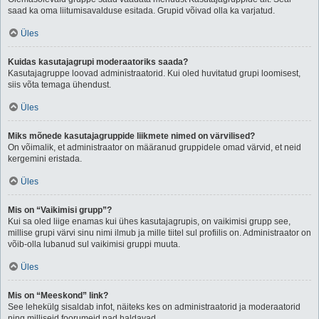
saad ka oma liitumisavalduse esitada. Grupid võivad olla ka varjatud.
Üles
Kuidas kasutajagrupi moderaatoriks saada?
Kasutajagruppe loovad administraatorid. Kui oled huvitatud grupi loomisest,
siis võta temaga ühendust.
Üles
Miks mõnede kasutajagruppide liikmete nimed on värvilised?
On võimalik, et administraator on määranud gruppidele omad värvid, et neid
kergemini eristada.
Üles
Mis on “Vaikimisi grupp”?
Kui sa oled liige enamas kui ühes kasutajagrupis, on vaikimisi grupp see,
millise grupi värvi sinu nimi ilmub ja mille tiitel sul profiilis on. Administraator on
võib-olla lubanud sul vaikimisi gruppi muuta.
Üles
Mis on “Meeskond” link?
See lehekülg sisaldab infot, näiteks kes on administraatorid ja moderaatorid
ning milliseid foorumeid nad haldavad.