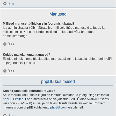
Üles
Manused
Millised manuse tüübid on siin foorumis lubatud?
Iga administraator võib määrata ise, milliseid tüüpe manuseid ta lubab ja
milliseid mitte. Kui pole kindel, millised on lubatud, võta ühendust
administraatoriga.
Üles
Kuidas ma leian oma manused?
Et leida nimekiri oma üleslaaditud manustest, mine kasutaja juhtpaneeli (KJP)
ja järgi edasisi juhiseid.
Üles
phpBB küsimused
Kes kirjutas selle foorumitarkvara?
Selle foorumi (muutmata kujul) on tootnud, avaldanud ja õigustega kaitsnud
phpBB Limited
. Foorumitarkvara on väljalastud GNU Üldise Avaliku Litsentsi,
versioon 2 (GPL-2.0) alusel ja on täiesti tasuta kasutatav kõigile. Rohkem
informatsiooni phpBB kohta leiad
phpBB.com
veebilehelt.
Üles