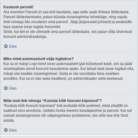
Kaotasin parooli!
Ära muretse! Parooli ei saa küll taastada, aga selle saab lihtsasi lähtestada.
Parooli lähtestamiseks, palun külasta sisselogimise lehekülge, ning vajuta
linki nimega
Ma unustasin oma parooli
. Jälgi järgnevaid juhiseid ja peaksidki
taas saama sisse logida foorumile.
Siiski, kui teil ei ole võimalik oma parooli lähtestada, siis palun võta ühendust
foorumi administraatoriga.
Üles
Miks mind automaatselt välja logitakse?
Kui sa ei märgi
Logi mind sisse automaatselt igal külastusel
kasti, siis sa jääd
sisselogituks ainult foorumi kasutamise ajaks. Kui tahad alati sisse logitud olla,
märgi see kastike sisselogimisel. Seda ei ole soovitatav teha avalikes
arvutites. Kui sa ei näe seda kastikest, on administraator selle keelanud.
Üles
Mida teeb link nimega “Kustuta kõik foorumi küpsised”?
“Kustuta kõik foorumi küpsised” link kustutab kõik andmed, mida phpBB on
saatnud sinu arvutisse, näiteks hoida meeles kasutajanime ja parooli. Kui sul
esineb sisselogimises või väljalogimises probleeme, siis võib see link Sind
aidata.
Üles