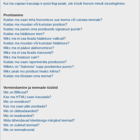
Kui ma vajutan kasutaja e-posti lingi peale, siis küsib foorum minult sisselogimise.
Postitamine
Kuidas ma saan teha foorumisse uue teema või vastata teemale?
Kuidas ma muudan või kustutan postitusi?
Kuidas ma panen oma postitusele signatuuri juurde?
Kuidas ma hääletuse teen?
Miks ma ei saa lisada hääletuse valikuid?
Kuidas ma muudan või kustutan hääletuse?
Miks ma ei pääse alafoorumisse?
Miks ma ei saa lisada manuseid?
Miks ma hoiatuse sain?
Kuidas ma saan raporteerida postitusest?
Milleks on “Salvesta” nupp postitamise juures?
Miks peab mu postitust heaks kiitma?
Kuidas ma tõstatan oma teemat?
Vormindamine ja teemade tüübid
Mis on BBkood?
Kas ma HTMLi saan kasutada?
Mis on emotikoni?
Kas ma saan pilte postitada?
Mis on üldteadaanded?
Mis on teadeanded?
Mida tähendavad kleebisega märgitud teemad?
Mis on suletud teemad?
Mis on teemaikoonid