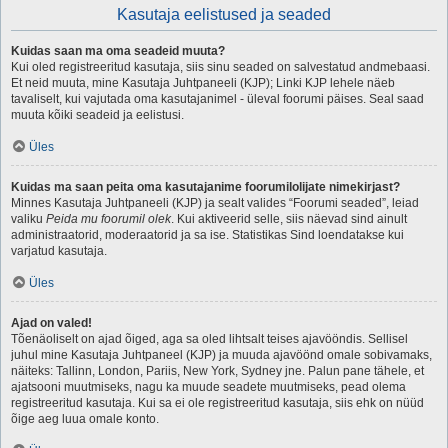
Kasutaja eelistused ja seaded
Kuidas saan ma oma seadeid muuta?
Kui oled registreeritud kasutaja, siis sinu seaded on salvestatud andmebaasi.
Et neid muuta, mine Kasutaja Juhtpaneeli (KJP); Linki KJP lehele näeb
tavaliselt, kui vajutada oma kasutajanimel - üleval foorumi päises. Seal saad
muuta kõiki seadeid ja eelistusi.
Üles
Kuidas ma saan peita oma kasutajanime foorumilolijate nimekirjast?
Minnes Kasutaja Juhtpaneeli (KJP) ja sealt valides “Foorumi seaded”, leiad
valiku
Peida mu foorumil olek
. Kui aktiveerid selle, siis näevad sind ainult
administraatorid, moderaatorid ja sa ise. Statistikas Sind loendatakse kui
varjatud kasutaja.
Üles
Ajad on valed!
Tõenäoliselt on ajad õiged, aga sa oled lihtsalt teises ajavööndis. Sellisel
juhul mine Kasutaja Juhtpaneel (KJP) ja muuda ajavöönd omale sobivamaks,
näiteks: Tallinn, London, Pariis, New York, Sydney jne. Palun pane tähele, et
ajatsooni muutmiseks, nagu ka muude seadete muutmiseks, pead olema
registreeritud kasutaja. Kui sa ei ole registreeritud kasutaja, siis ehk on nüüd
õige aeg luua omale konto.