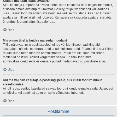
Kuidas ma saan lisada avatari?
Sinu kasutaja juhtpaneeli “Profiili” lehel saad kasutada ühte neljast meetodist,
et lisada omale avataripilt: Gravatar, Gallery, mujalt veebilehelt või laadides
üles. Samuti foorumi administraatorid saavad ise otsustada, kas nad lubavad
avatare ja millisel viisil nad lubavad. Kui sa ei saa kasutada avatare, siis võta
ühendust foorumi administraatoriga..
Üles
Mis on mu tiitel ja kuidas ma seda muudan?
Tiitlid näitavad, mitu postitust oled teinud või identfitseerivad kindlaid
kasutajaid, näiteks moderaatoreid ja administraatoreid. Enamasti ei saa tiitleid
muuta, kuna need määrab administraator. Palun ära riku foorumit, tehes
mõttetuid postitusi, et tiitlit kõrgemaks saada. Enamik foorumite
administraatoreid seda ei kannata ja nad madaldavad su postituste arvu.
Üles
Kui ma vajutan kasutaja e-posti lingi peale, siis küsib foorum minult
sisselogimise.
Ainult registreeritud kasutajad saavad foorumi kaudu e-maile saata. Ja sedagi
ainult siis, kui administraator on selle võimaluse lubanud.
Üles
Postitamine