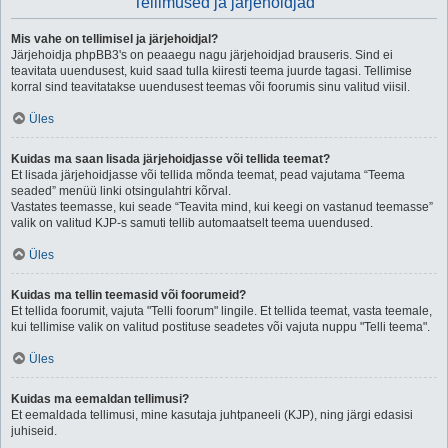
Tellimused ja järjehoidjad
Mis vahe on tellimisel ja järjehoidjal?
Järjehoidja phpBB3's on peaaegu nagu järjehoidjad brauseris. Sind ei
teavitata uuendusest, kuid saad tulla kiiresti teema juurde tagasi. Tellimise
korral sind teavitatakse uuendusest teemas või foorumis sinu valitud viisil.
Üles
Kuidas ma saan lisada järjehoidjasse või tellida teemat?
Et lisada järjehoidjasse või tellida mõnda teemat, pead vajutama “Teema
seaded” menüü linki otsingulahtri kõrval.
Vastates teemasse, kui seade “Teavita mind, kui keegi on vastanud teemasse”
valik on valitud KJP-s samuti tellib automaatselt teema uuendused.
Üles
Kuidas ma tellin teemasid või foorumeid?
Et tellida foorumit, vajuta "Telli foorum" lingile. Et tellida teemat, vasta teemale,
kui tellimise valik on valitud postituse seadetes või vajuta nuppu "Telli teema".
Üles
Kuidas ma eemaldan tellimusi?
Et eemaldada tellimusi, mine kasutaja juhtpaneeli (KJP), ning järgi edasisi
juhiseid.