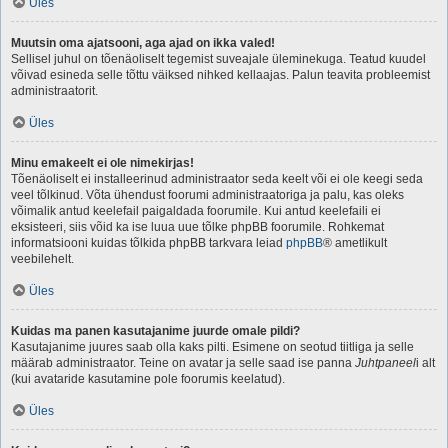
Üles
Muutsin oma ajatsooni, aga ajad on ikka valed!
Sellisel juhul on tõenäoliselt tegemist suveajale üleminekuga. Teatud kuudel
võivad esineda selle tõttu väiksed nihked kellaajas. Palun teavita probleemist
administraatorit.
Üles
Minu emakeelt ei ole nimekirjas!
Tõenäoliselt ei installeerinud administraator seda keelt või ei ole keegi seda
veel tõlkinud. Võta ühendust foorumi administraatoriga ja palu, kas oleks
võimalik antud keelefail paigaldada foorumile. Kui antud keelefaili ei
eksisteeri, siis võid ka ise luua uue tõlke phpBB foorumile. Rohkemat
informatsiooni kuidas tõlkida phpBB tarkvara leiad
phpBB
® ametlikult
veebilehelt.
Üles
Kuidas ma panen kasutajanime juurde omale pildi?
Kasutajanime juures saab olla kaks pilti. Esimene on seotud tiitliga ja selle
määrab administraator. Teine on avatar ja selle saad ise panna
Juhtpaneel
i alt
(kui avataride kasutamine pole foorumis keelatud).
Üles