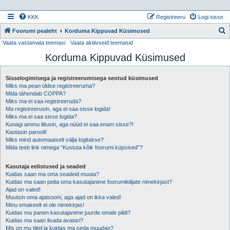
KKK
Registreeru
Logi sisse
Foorumi pealeht
Korduma Kippuvad Küsimused
Vaata vastamata teemasi
Vaata aktiivseid teemasid
t
Korduma Kippuvad Küsimused
s
i
Sisselogimisega ja registreerumisega seotud küsimused
Miks ma pean üldse registreeruma?
Mida tähendab COPPA?
Miks ma ei saa registreeruda?
Ma registreerusin, aga ei saa sisse logida!
Miks ma ei saa sisse logida?
Kunagi ammu liitusin, aga nüüd ei saa enam sisse?!
Kaotasin parooli!
Miks mind automaatselt välja logitakse?
Mida teeb link nimega “Kustuta kõik foorumi küpsised”?
Kasutaja eelistused ja seaded
Kuidas saan ma oma seadeid muuta?
Kuidas ma saan peita oma kasutajanime foorumilolijate nimekirjast?
Ajad on valed!
Muutsin oma ajatsooni, aga ajad on ikka valed!
Minu emakeelt ei ole nimekirjas!
Kuidas ma panen kasutajanime juurde omale pildi?
Kuidas ma saan lisada avatari?
Mis on mu tiitel ja kuidas ma seda muudan?