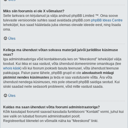
Miks siin foorumis ei ole X võimalust?
Selle tarkvara on kirjutanud ja välja andnud phpBB Limited ™. Oma soove
tulevaste versioonide suhtes saad avaldada phpBB.com
phpBB Ideas Centre
leheküljel, kus saad hääletada juba olemas olevate ideede eest, ning lisada
oma.
Üles
Kellega ma ühendust võtan solvava materjali ja/või juriidilise küsimuse
osas?
Iga administraatoriga võid kontakteeruda kes on “Meeskond” leheküljel välja
toodud. Kui ikka ei saa vastust, võta ühendust domeeninime omanikuga (tee
whois käsk
) või kui foorum jookseb tasuta teenusel, võta ühendust teenuse
pakkujaga. Palun pane tähele, phpBB grupil ei ole
absoluutselt midagi
pistmist nendes küsimustes
ja teda ei saa vastutusele võtta. Ära võta
ühendust nendega küsimuses, mis pole otseselt phpBB saidiga seotud. Kui
siiski saadad neile sedasorti probleemi, võid mitte vastust saada.
Üles
Kuidas ma saan ühendust võtta foorumi administraatoriga?
Kõik kasutajad foorumil saavad kasutada funktsiooni “Kontakt” vormi, juhul kui
see valik on lubatud foorumi administraatori poolt.
Registreeritud liikmetel on võimalik näha ka “Meeskond” linki.