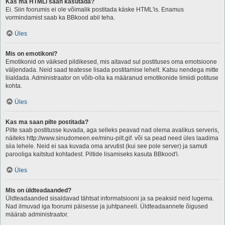
Kas ma HTMLi saan kasutada?
Ei. Siin foorumis ei ole võimalik postitada käske HTML'is. Enamus
vormindamist saab ka BBkood abil teha.
Üles
Mis on emotikoni?
Emotikonid on väiksed pildikesed, mis aitavad sul postituses oma emotsioone
väljendada. Neid saad teatesse lisada postitamise lehelt. Katsu nendega mitte
liialdada. Administraator on võib-olla ka määranud emotikonide limiidi potituse
kohta.
Üles
Kas ma saan pilte postitada?
Pilte saab postitusse kuvada, aga selleks peavad nad olema avalikus serveris,
näiteks http://www.sinudomeen.ee/minu-pilt.gif. või sa pead need üles laadima
siia lehele. Neid ei saa kuvada oma arvutist (kui see pole server) ja samuti
parooliga kaitstud kohtadest. Piltide lisamiseks kasuta BBkood'i.
Üles
Mis on üldteadaanded?
Üldteadaanded sisaldavad tähtsat informatsiooni ja sa peaksid neid lugema.
Nad ilmuvad iga foorumi päisesse ja juhtpaneeli. Üldteadaannete õigused
määrab administraator.