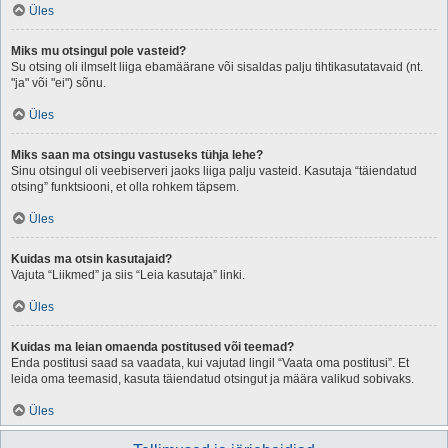
Üles
Miks mu otsingul pole vasteid?
Su otsing oli ilmselt liiga ebamäärane või sisaldas palju tihtikasutatavaid (nt.
"ja" või "ei") sõnu.
Üles
Miks saan ma otsingu vastuseks tühja lehe?
Sinu otsingul oli veebiserveri jaoks liiga palju vasteid. Kasutaja “täiendatud
otsing” funktsiooni, et olla rohkem täpsem.
Üles
Kuidas ma otsin kasutajaid?
Vajuta “Liikmed” ja siis “Leia kasutaja” linki.
Üles
Kuidas ma leian omaenda postitused või teemad?
Enda postitusi saad sa vaadata, kui vajutad lingil “Vaata oma postitusi”. Et
leida oma teemasid, kasuta täiendatud otsingut ja määra valikud sobivaks.
Üles