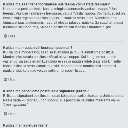
Kuidas ma saan teha foorumisse uue teema või vastata teemale?
Uue teema postitamiseks kasuta mingis alafoorumis vastavat nuppu "Uus
teema". Vastuse lisamiseks teemasse, vajuta "Vasta" nuppu. Võimalik, et sul on
esmalt vaja registreerida kasutajaks, et saaksid seda toimi. Nimekirja oma
õigustest igas alafoorumis näed all olevas jaluses, näiteks: Sa saad teha uusi
teemasid siin foorumis, Sa saad postitada siin foorumis manuseid, jne.
Üles
Kuidas ma muudan või kustutan postitusi?
Kui sa pole moderaator, saad sa kustutada ja muuta ainult oma postitusi.
Muutmiseks kasuta postituse kõrval olevat nuppu. Kui keegi on su teatele
vastanud, sa seda enam kustutada ei saa ja muutes tuleb teate alla kiri selle
kohta, millal sa seda viimati muutsid. Moderaatorite muutmisest enamasti
märki ei jää, kuid nad võivad selle omal soovil lisada.
Üles
Kuidas ma panen oma postitusele signatuuri juurde?
Et lisada signatuuri postitusele, pead kõigepealt selle sisestama Juhtpaneelis.
Peale seda kui signatuur on loodud, siis postituse valikutes määrama valiku
"Lisa signatuur"
.
Üles
Kuidas ma hääletuse teen?