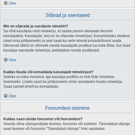
Üles
Sõbrad ja vaenlased
Mis on sõprade ja vaenlaste nimekiri?
Sa võid kasutada neid nimekirju, et saada parem ülevaade foorumi
kasutajatest. Kasutajate, kes on su sõprade nimekirjas, foorumiloleku staatust
näed oma juhtpaneelis ja seal saad ka neile kiiresti privaatsõnumi saata.
Olenevalt stiilist on võimalik nende kasutajate postitusi ka esile tõsta. Kui lisad
kasutaja vaenlaste nimekirja, peidetakse nende postitused.
Üles
Kuidas lisada või eemaldada kasutajaid nimekirjast?
Selleks on kaks moodust. Iga kasutaja profiilis on link ühte nimekirja
lisamiseks. Lisaks saad ka juhtpaneelis nime sisestades lisada nimekirja.
Saad samalt lehelt ka eemaldada.
Üles
Foorumitest otsimine
Kuidas saan otsida foorumist või foorumitest?
Sisesta sõna otsinguväljale teemas, foorumis või esilehel. Täiendatud otsingu
saad teemas või foorumis "Täiendatud otsingu" linki vajutades.