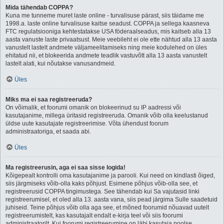
Mida tähendab COPPA?
Kuna me tunneme muret laste online - turvalisuse pärast, siis täidame me
1998.a. laste online turvalisuse kaitse seadust. COPPA ja sellega kaasneva
FTC regulatsiooniga kehtestatakse USA föderaalseadus, mis kaitseb alla 13
aasta vanuste laste privaatsust. Meie veebileht ei ole ette nähtud alla 13 aasta
vanustelt lastelt andmete väljameelitamiseks ning meie kodulehed on üles
ehitatud nii, et blokeerida andmete teadlik vastuvõtt alla 13 aasta vanustelt
lastelt alati, kui nõutakse vanusandmeid.
Üles
Miks ma ei saa registreeruda?
On võimalik, et foorumi omanik on blokeerinud su IP aadressi või
kasutajanime, millega üritasid registreeruda. Omanik võib olla keelustanud
üldse uute kasutajate registreerimise. Võta ühendust foorum
administraatoriga, et saada abi.
Üles
Ma registreerusin, aga ei saa sisse logida!
Kõigepealt kontrolli oma kasutajanime ja parooli. Kui need on kindlasti õiged,
siis järgmiseks võib-olla kaks põhjust. Esimene põhjus võib-olla see, et
registreerusid COPPA tingimustega. See tähendab kui Sa vajutasid linki
registreerumisel, et oled alla 13. aasta vana, siis pead järgima Sulle saadetuid
juhiseid. Teine põhjus võib olla aga see, et mõned foorumid nõuavad uutelt
registreerumistelt, kas kasutajalt endalt e-kirja teel või siis foorumi
administraatorilt. Kui foorumi registreerumine on läbi kasutaja poolse