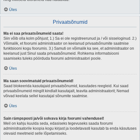
Üles
Privaatsõnumid
Ma ei saa privaatsõnumeid saata!
Siin võib olla kolm põhjust; 1.) Sa ei ole registreerunud ja / või sisseloginud. 2.)
Võimalik, et foorumi administraator on keelanud privaatsõnumite saatmise
funktsiooni kogu foorumis. 3.) Samuti on võimalik ka see, et administraator on
keelanud just Sinul saata privaatsõnumeid. Rohkema informatsiooni
saamiseks tuleks pöörduda foorumi administraatori poole.
Üles
Ma saan soovimatuid privaatsõnumeid!
Saad blokeerida kasutajaid privaatsõnumid, kasutades reegleid. Kui saad
privaatsõnumeid mingilt kindlalt kasutajalt, teavita administraatorit; Nemad
võivad keelata sellel kasutajal sõnumite saatmise.
Üles
Sain rämpsposti ja/või solvava kirja foorumi vahendusel!
Meil on kahju kuulda seda, edasiseks tegevuseks saada foorumi
administraatorile koopia kogu kirjast ja loodetavasti kasutab ta enda käsutuses
olevaid meetmeid selle lõpetamiseks.