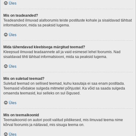
Üles
Mis on teadeanded?
Teadeanded ilmuvad alafoorumis teiste postituste kohale ja sisaldavad tähtsat
informatsiooni, mida sa peaksid lugema.
Üles
Mida tähendavad kleebisega märgitud teemad?
Kleepsud ilmuvad teadaannete all ja vaid esimesel lehel foorumis. Nad
sisaldavad tihti tähtsat informatsiooni, mida sa peaksid lugema.
Üles
Mis on suletud teemad?
Suletud teemad on sellised teemad, kuhu kasutaja ei saa enam postitada.
Teemasid võidakse sulgeda mitmetel põhjustel. Ka võid sa saada sulgeda
omaenda teemasid, kui selleks on sul õigused.
Üles
Mis on teemaikoonid
Teemaikoonid on autori poolt valitud pildikesed, mis ilmuvad teema nime
kõrval foorumis ja näitavad, mis sisuga teema on.
Üles