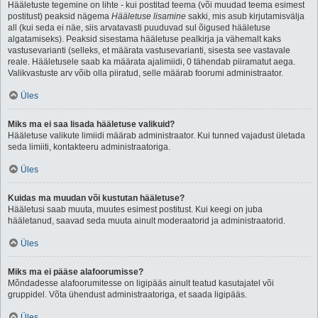
Hääletuste tegemine on lihte - kui postitad teema (või muudad teema esimest
postitust) peaksid nägema
Hääletuse lisamine
sakki, mis asub kirjutamisvälja
all (kui seda ei näe, siis arvatavasti puuduvad sul õigused hääletuse
algatamiseks). Peaksid sisestama hääletuse pealkirja ja vähemalt kaks
vastusevarianti (selleks, et määrata vastusevarianti, sisesta see vastavale
reale. Hääletusele saab ka määrata ajalimiidi, 0 tähendab piiramatut aega.
Valikvastuste arv võib olla piiratud, selle määrab foorumi administraator.
Üles
Miks ma ei saa lisada hääletuse valikuid?
Hääletuse valikute limiidi määrab administraator. Kui tunned vajadust ületada
seda limiiti, kontakteeru administraatoriga.
Üles
Kuidas ma muudan või kustutan hääletuse?
Hääletusi saab muuta, muutes esimest postitust. Kui keegi on juba
hääletanud, saavad seda muuta ainult moderaatorid ja administraatorid.
Üles
Miks ma ei pääse alafoorumisse?
Mõndadesse alafoorumitesse on ligipääs ainult teatud kasutajatel või
gruppidel. Võta ühendust administraatoriga, et saada ligipääs.
Üles